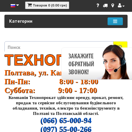
Товаров 0 (0.00 грн)
Категории
Полтава, ул. Кагамлыка 37
Пн-Пн: 8:00 - 18:00
Суббота: 9:00 - 17:00
Компанія Технопрокат здійснює оренду, прокат, ремонт,
продаж та сервісне обслуговування будівельного
обладнання, техніки, електро та бензоінструменту в
Полтаві та Полтавській області.
(066) 65-000-94
(097) 55-00-266