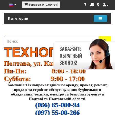
Товаров 0 (0.00 грн)
Категории
Полтава, ул. Кагамлыка 37
Пн-Пн: 8:00 - 18:00
Суббота: 9:00 - 17:00
Компанія Технопрокат здійснює оренду, прокат, ремонт,
продаж та сервісне обслуговування будівельного
обладнання, техніки, електро та бензоінструменту в
Полтаві та Полтавській області.
(066) 65-000-94
(097) 55-00-266