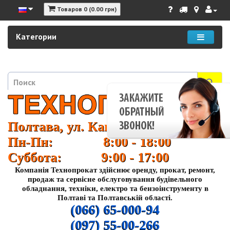
Товаров 0 (0.00 грн)
Категории
Полтава, ул. Кагамлыка 37
Пн-Пн: 8:00 - 18:00
Суббота: 9:00 - 17:00
Компанія Технопрокат здійснює оренду, прокат, ремонт,
продаж та сервісне обслуговування будівельного
обладнання, техніки, електро та бензоінструменту в
Полтаві та Полтавській області.
(066) 65-000-94
(097) 55-00-266