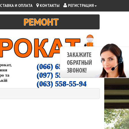
СТАВКА И ОПЛАТА
КОНТАКТЫ
РЕГИСТРАЦИЯ
РЕМОНТ
(066) 65-000-94
рокат,
ання
(097) 55-00-266
ро та
ькій
(063) 558-55-94