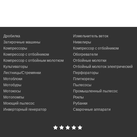
Дробилка
Измельчитель веток
Затирочные машины
Нивелиры
Компрессоры
Компрессор с отбойником
Компрессор с отбойником
Обогреватели
Компрессор с отбойным молотком
Отбойные молотки
Культиваторы
Отбойный молоток электрический
Лестницы/Стремянки
Перфораторы
Мотоблоки
Плиткорезы
Мотобуры
Пылесосы
Мотокосы
Промышленный пылесос
Мотопомпы
Роклы
Моющий пылесос
Рубанки
Инверторный генератор
Сварочные аппарати