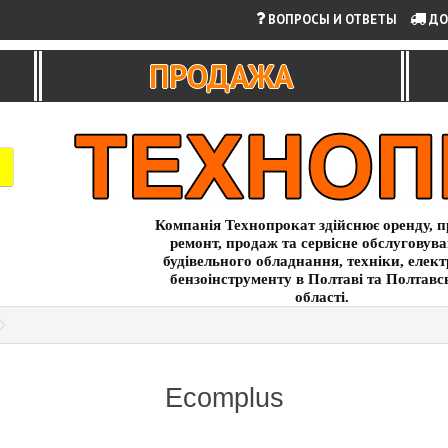
ВОПРОСЫ И ОТВЕТЫ
ДО
ПРОДАЖА
Компанія Технопрокат здійснює оренду, п
ремонт, продаж та сервісне обслуговув
будівельного обладнання, техніки, елект
бензоінструменту в Полтаві та Полтавс
області.
Ecomplus