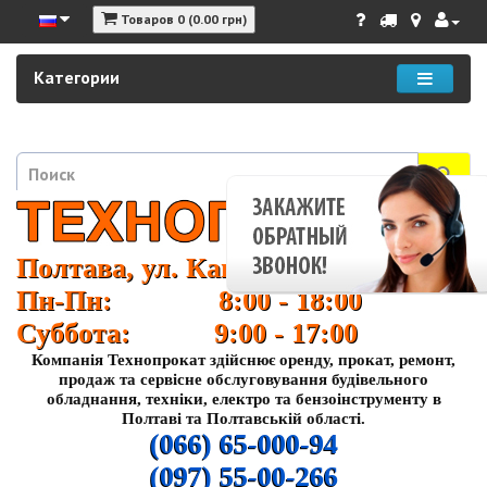
Товаров 0 (0.00 грн)
Категории
Полтава, ул. Кагамлыка 37
Пн-Пн: 8:00 - 18:00
Суббота: 9:00 - 17:00
Компанія Технопрокат здійснює оренду, прокат, ремонт,
продаж та сервісне обслуговування будівельного
обладнання, техніки, електро та бензоінструменту в
Полтаві та Полтавській області.
(066) 65-000-94
(097) 55-00-266