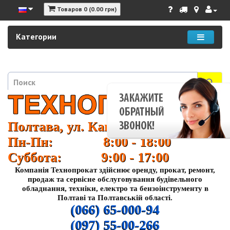
Товаров 0 (0.00 грн)
Категории
Полтава, ул. Кагамлыка 37
Пн-Пн: 8:00 - 18:00
Суббота: 9:00 - 17:00
Компанія Технопрокат здійснює оренду, прокат, ремонт,
продаж та сервісне обслуговування будівельного
обладнання, техніки, електро та бензоінструменту в
Полтаві та Полтавській області.
(066) 65-000-94
(097) 55-00-266