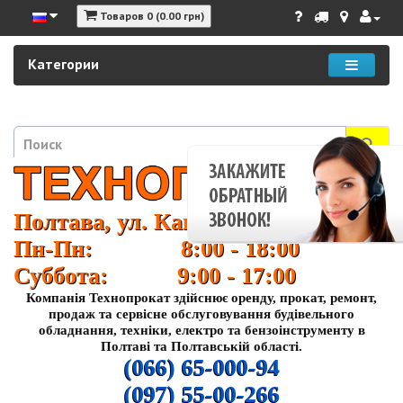
Товаров 0 (0.00 грн)
Категории
Полтава, ул. Кагамлыка 37
Пн-Пн: 8:00 - 18:00
Суббота: 9:00 - 17:00
Компанія Технопрокат здійснює оренду, прокат, ремонт,
продаж та сервісне обслуговування будівельного
обладнання, техніки, електро та бензоінструменту в
Полтаві та Полтавській області.
(066) 65-000-94
(097) 55-00-266