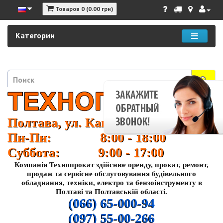
Товаров 0 (0.00 грн)
Категории
Полтава, ул. Кагамлыка 37
Пн-Пн: 8:00 - 18:00
Суббота: 9:00 - 17:00
Компанія Технопрокат здійснює оренду, прокат, ремонт,
продаж та сервісне обслуговування будівельного
обладнання, техніки, електро та бензоінструменту в
Полтаві та Полтавській області.
(066) 65-000-94
(097) 55-00-266