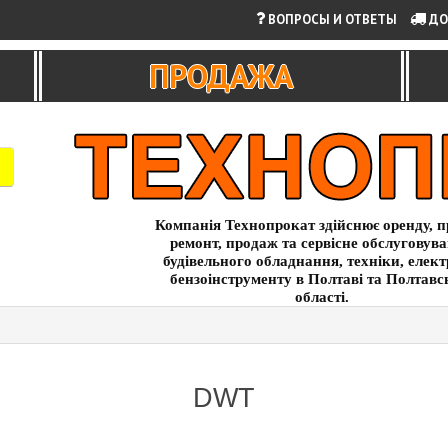
ВОПРОСЫ И ОТВЕТЫ
ДО
ПРОДАЖА
Компанія Технопрокат здійснює оренду, п
ремонт, продаж та сервісне обслуговув
будівельного обладнання, техніки, елект
бензоінструменту в Полтаві та Полтавс
області.
DWT