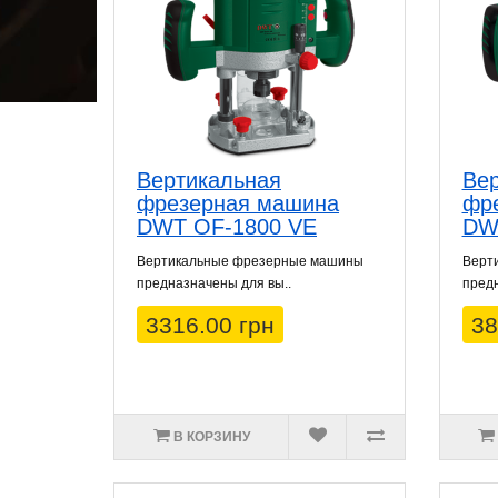
Вертикальная
Вер
фрезерная машина
фр
DWT OF-1800 VE
DW
Вертикальные фрезерные машины
Верт
предназначены для вы..
предн
3316.00 грн
38
В КОРЗИНУ