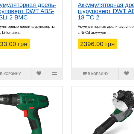
умуляторная дрель-
Аккумуляторная др
руповерт DWT ABS-
шуруповерт DWT A
SLi-2 BMC
18 TC-2
муляторные дрели-шуруповерты
Аккумуляторные дрели-шурупо
Li-Ion акку..
с Ni-Cd аккумулят..
33.00 грн
2396.00 грн
В КОРЗИНУ
В КОРЗИНУ