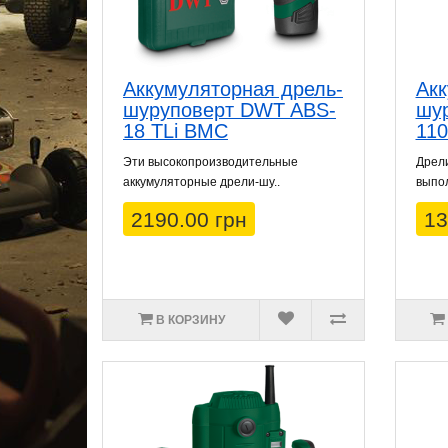
Аккумуляторная дрель-
Акк
шуруповерт DWT ABS-
шу
18 TLi BMC
110
Эти высокопроизводительные
Дрел
аккумуляторные дрели-шу..
выпол
2190.00 грн
13
В КОРЗИНУ