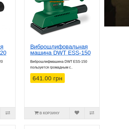
ая
Виброшлифовальная
20
машина DWT ESS-150
20
Виброшлифмашина DWT ESS-150
пользуется громадным с..
641.00 грн
В КОРЗИНУ