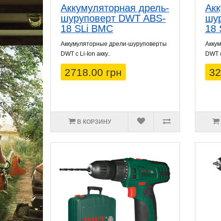
Аккумуляторная дрель-
Акк
шуруповерт DWT ABS-
шу
18 SLi BMC
18 
Аккумуляторные дрели-шуруповерты
Акку
DWT с Li-Ion акку..
DWT с 
2718.00 грн
32
В КОРЗИНУ