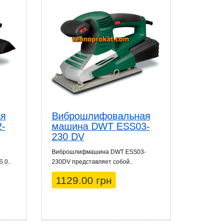
ая
Виброшлифовальная
-
машина DWT ESS03-
230 DV
Виброшлифмашина DWT ESS03-
 0..
230DV представляет собой..
1129.00 грн