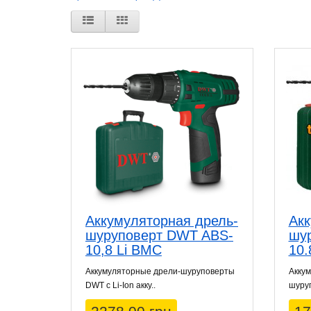
Аккумуляторная дрель-
Акк
шуруповерт DWT ABS-
шу
10,8 Li BMC
10.
Аккумуляторные дрели-шуруповерты
Акку
DWT с Li-Ion акку..
шуруп