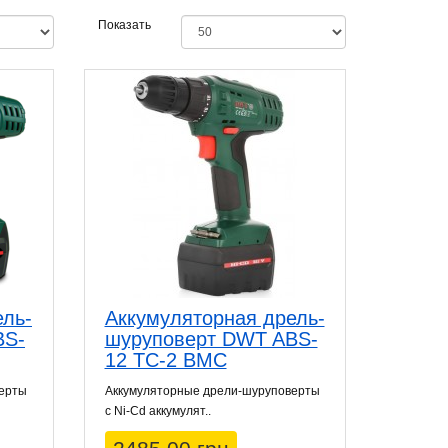
Показать
ель-
Аккумуляторная дрель-
BS-
шуруповерт DWT ABS-
12 TC-2 BMC
верты
Аккумуляторные дрели-шуруповерты
с Ni-Cd аккумулят..