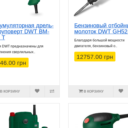
умуляторная дрель-
Бензиновый отбойн
руповерт DWT BM-
молоток DWT GH52
 T
Благодаря большой мощности
двигателя, бензиновый о..
и DWT предназначены для
нения сверлильных..
12757.00 грн
46.00 грн
В КОРЗИНУ
В КОРЗИНУ