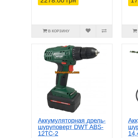
2278.00 грн
17
В КОРЗИНУ
Аккумуляторная дрель-
Акк
шуруповерт DWT ABS-
шу
12TC-2
14,