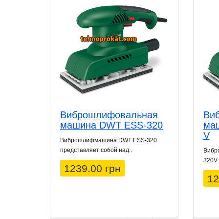
Виброшлифовальная
Ви
машина DWT ESS-320
ма
V
Виброшлифмашина DWT ESS-320
представляет собой над..
Вибр
320V 
1239.00 грн
12