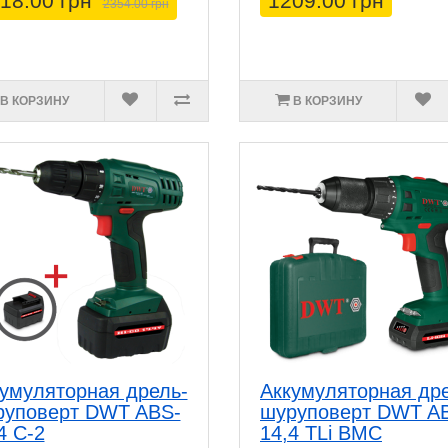
18.00 грн
1209.00 грн
2354.00 грн
В КОРЗИНУ
В КОРЗИНУ
умуляторная дрель-
Аккумуляторная др
руповерт DWT ABS-
шуруповерт DWT A
4 C-2
14,4 TLi BMC