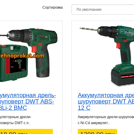
Сортировка
умуляторная дрель-
Аккумуляторная др
руповерт DWT ABS-
шуруповерт DWT A
8Li-2 BMC
12 C
муляторные дрели-
Аккумуляторные дрели-шурупо
оверты DWT с л..
с Ni-Cd аккумулят..