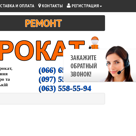
СТАВКА И ОПЛАТА
КОНТАКТЫ
РЕГИСТРАЦИЯ
РЕМОНТ
(066) 65-000-94
рокат,
ання
(097) 55-00-266
ро та
ькій
(063) 558-55-94