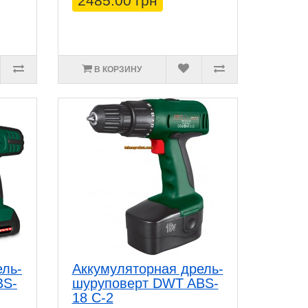
2485.00 грн
В КОРЗИНУ
ель-
Аккумуляторная дрель-
BS-
шуруповерт DWT ABS-
18 C-2