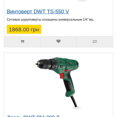
Винтоверт DWT TS-550 V
Сетевые шуруповeрты оснащены универсальным 1/4" ма..
1868.00 грн