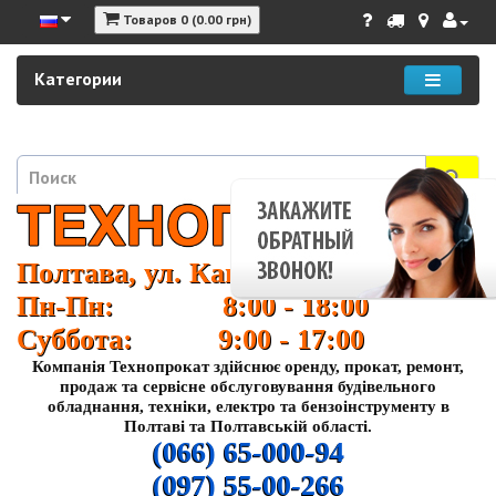
Товаров 0 (0.00 грн)
Категории
Полтава, ул. Кагамлыка 37
Пн-Пн: 8:00 - 18:00
Суббота: 9:00 - 17:00
Компанія Технопрокат здійснює оренду, прокат, ремонт,
продаж та сервісне обслуговування будівельного
обладнання, техніки, електро та бензоінструменту в
Полтаві та Полтавській області.
(066) 65-000-94
(097) 55-00-266