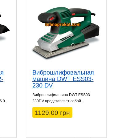
ая
Виброшлифовальная
-
машина DWT ESS03-
230 DV
Виброшлифмашина DWT ESS03-
 0..
230DV представляет собой..
1129.00 грн