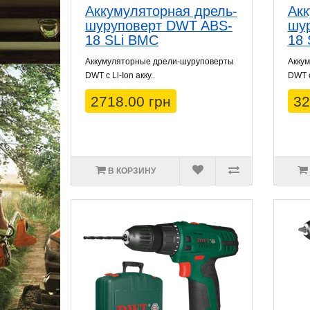
Аккумуляторная дрель-
Акк
шуруповерт DWT ABS-
шу
18 SLi BMC
18 
Аккумуляторные дрели-шуруповерты
Акку
DWT с Li-Ion акку..
DWT с 
2718.00 грн
32
В КОРЗИНУ