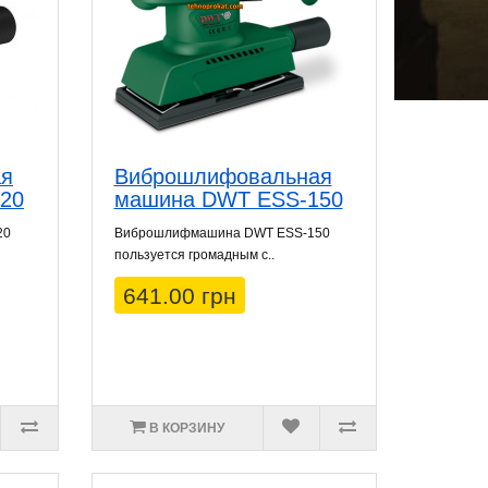
ая
Виброшлифовальная
20
машина DWT ESS-150
20
Виброшлифмашина DWT ESS-150
пользуется громадным с..
641.00 грн
В КОРЗИНУ