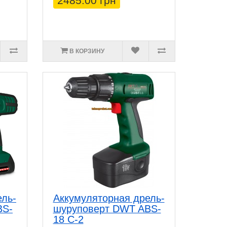
2485.00 грн
В КОРЗИНУ
ель-
Аккумуляторная дрель-
BS-
шуруповерт DWT ABS-
18 C-2