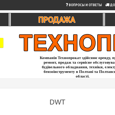
ВОПРОСЫ И ОТВЕТЫ
ДО
ПРОДАЖА
Компанія Технопрокат здійснює оренду, п
ремонт, продаж та сервісне обслуговув
будівельного обладнання, техніки, елект
бензоінструменту в Полтаві та Полтавс
області.
DWT