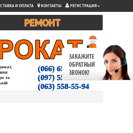
СТАВКА И ОПЛАТА
КОНТАКТЫ
РЕГИСТРАЦИЯ
РЕМОНТ
(066) 65-000-94
рокат,
ання
(097) 55-00-266
ро та
ькій
(063) 558-55-94