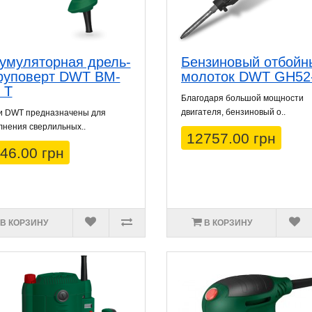
умуляторная дрель-
Бензиновый отбойн
руповерт DWT BM-
молоток DWT GH52
 T
Благодаря большой мощности
двигателя, бензиновый о..
и DWT предназначены для
нения сверлильных..
12757.00 грн
46.00 грн
В КОРЗИНУ
В КОРЗИНУ