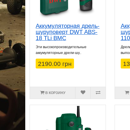
Аккумуляторная дрель-
Акк
шуруповерт DWT ABS-
шу
18 TLi BMC
110
Эти высокопроизводительные
Дрел
аккумуляторные дрели-шу..
выпол
2190.00 грн
13
В КОРЗИНУ