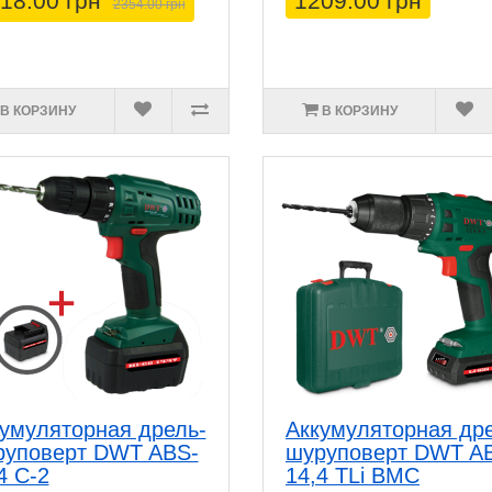
18.00 грн
1209.00 грн
2354.00 грн
В КОРЗИНУ
В КОРЗИНУ
умуляторная дрель-
Аккумуляторная др
руповерт DWT ABS-
шуруповерт DWT A
4 C-2
14,4 TLi BMC