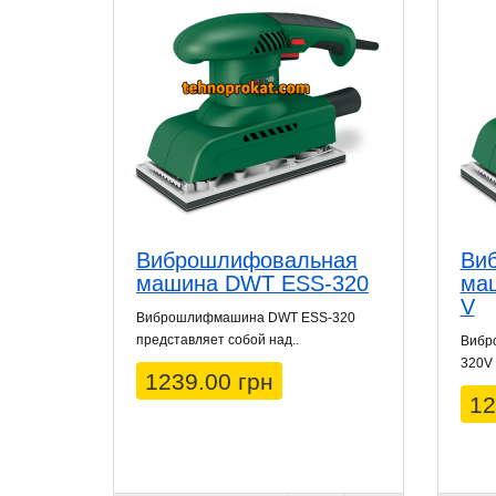
Виброшлифовальная
Ви
машина DWT ESS-320
ма
V
Виброшлифмашина DWT ESS-320
представляет собой над..
Вибр
320V 
1239.00 грн
12