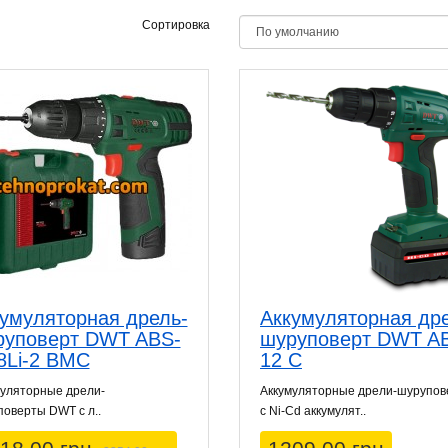
Сортировка
умуляторная дрель-
Аккумуляторная др
руповерт DWT ABS-
шуруповерт DWT A
8Li-2 BMC
12 C
муляторные дрели-
Аккумуляторные дрели-шурупо
оверты DWT с л..
с Ni-Cd аккумулят..