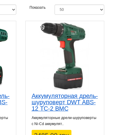
Показать
ель-
Аккумуляторная дрель-
BS-
шуруповерт DWT ABS-
12 TC-2 BMC
верты
Аккумуляторные дрели-шуруповерты
с Ni-Cd аккумулят..