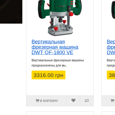
Вертикальная
Вер
фрезерная машина
фр
DWT OF-1800 VE
DW
Вертикальные фрезерные машины
Верт
предназначены для вы..
предн
3316.00 грн
38
В КОРЗИНУ