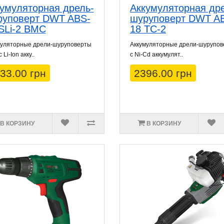
умуляторная дрель-
Аккумуляторная др
руповерт DWT ABS-
шуруповерт DWT A
SLi-2 BMC
18 TC-2
муляторные дрели-шуруповерты
Аккумуляторные дрели-шурупо
Li-Ion акку..
с Ni-Cd аккумулят..
33.00 грн
2396.00 грн
В КОРЗИНУ
В КОРЗИНУ