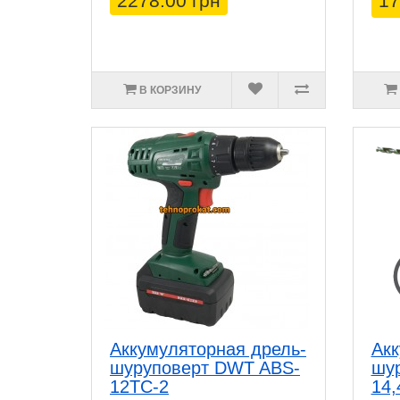
2278.00 грн
17
В КОРЗИНУ
Аккумуляторная дрель-
Акк
шуруповерт DWT ABS-
шу
12TC-2
14,