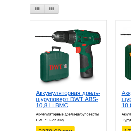
Аккумуляторная дрель-
Акк
шуруповерт DWT ABS-
шу
10,8 Li BMC
10.
Аккумуляторные дрели-шуруповерты
Акку
DWT с Li-Ion акку..
шуруп