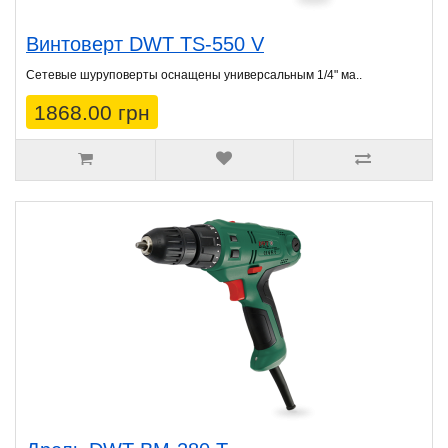
Винтоверт DWT TS-550 V
Сетевые шуруповeрты оснащены универсальным 1/4" ма..
1868.00 грн