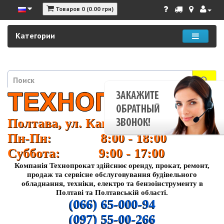
Товаров 0 (0.00 грн)
Категории
Полтава, ул. Кагамлыка 37
Пн-Пн: 8:00 - 18:00
Суббота: 9:00 - 17:00
Компанія Технопрокат здійснює оренду, прокат, ремонт,
продаж та сервісне обслуговування будівельного
обладнання, техніки, електро та бензоінструменту в
Полтаві та Полтавській області.
(066) 65-000-94
(097) 55-00-266