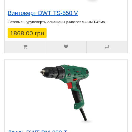
Винтоверт DWT TS-550 V
Сетевые шуруповeрты оснащены универсальным 1/4" ма..
1868.00 грн