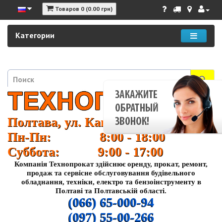
Товаров 0 (0.00 грн)
Категории
Полтава, ул. Кагамлыка 37
Пн-Пн: 8:00 - 18:00
Суббота: 9:00 - 17:00
Компанія Технопрокат здійснює оренду, прокат, ремонт,
продаж та сервісне обслуговування будівельного
обладнання, техніки, електро та бензоінструменту в
Полтаві та Полтавській області.
(066) 65-000-94
(097) 55-00-266