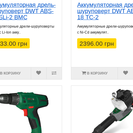
умуляторная дрель-
Аккумуляторная др
руповерт DWT ABS-
шуруповерт DWT A
SLi-2 BMC
18 TC-2
муляторные дрели-шуруповерты
Аккумуляторные дрели-шурупо
Li-Ion акку..
с Ni-Cd аккумулят..
33.00 грн
2396.00 грн
В КОРЗИНУ
В КОРЗИНУ