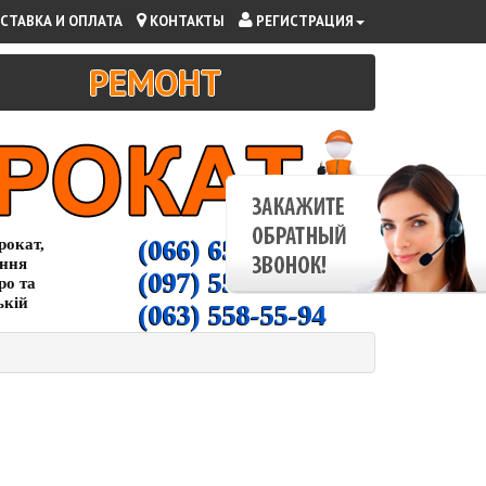
СТАВКА И ОПЛАТА
КОНТАКТЫ
РЕГИСТРАЦИЯ
РЕМОНТ
(066) 65-000-94
рокат,
ання
(097) 55-00-266
ро та
ькій
(063) 558-55-94