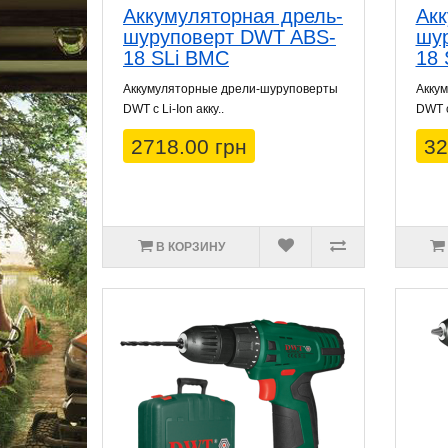
Аккумуляторная дрель-
Акк
шуруповерт DWT ABS-
шу
18 SLi BMC
18 
Аккумуляторные дрели-шуруповерты
Акку
DWT с Li-Ion акку..
DWT с 
2718.00 грн
32
В КОРЗИНУ