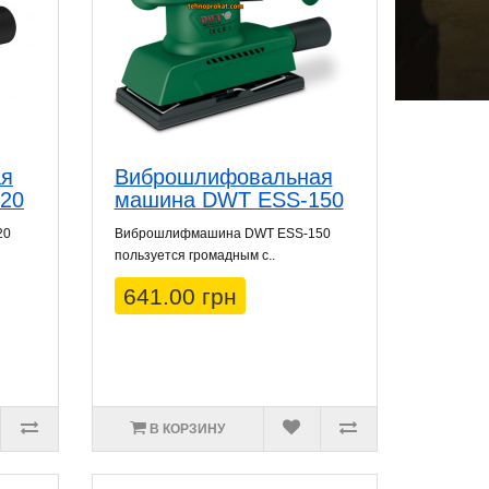
ая
Виброшлифовальная
20
машина DWT ESS-150
20
Виброшлифмашина DWT ESS-150
пользуется громадным с..
641.00 грн
В КОРЗИНУ