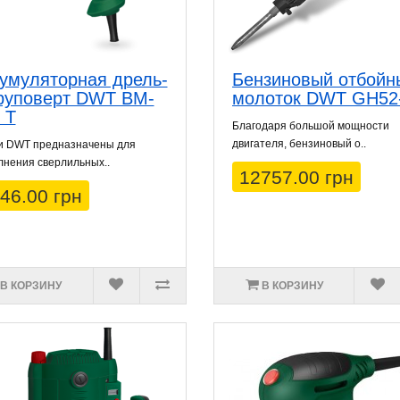
умуляторная дрель-
Бензиновый отбойн
руповерт DWT BM-
молоток DWT GH52
 T
Благодаря большой мощности
двигателя, бензиновый о..
и DWT предназначены для
нения сверлильных..
12757.00 грн
46.00 грн
В КОРЗИНУ
В КОРЗИНУ