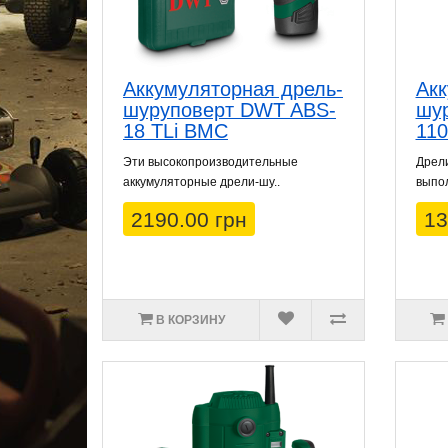
Аккумуляторная дрель-
Акк
шуруповерт DWT ABS-
шу
18 TLi BMC
110
Эти высокопроизводительные
Дрел
аккумуляторные дрели-шу..
выпол
2190.00 грн
13
В КОРЗИНУ