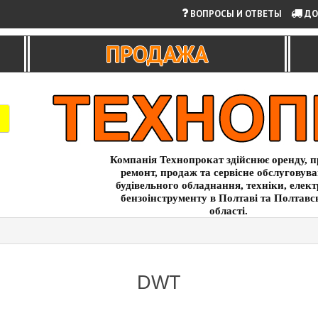
ВОПРОСЫ И ОТВЕТЫ
ДО
ПРОДАЖА
Компанія Технопрокат здійснює оренду, п
ремонт, продаж та сервісне обслуговув
будівельного обладнання, техніки, елект
бензоінструменту в Полтаві та Полтавс
області.
DWT