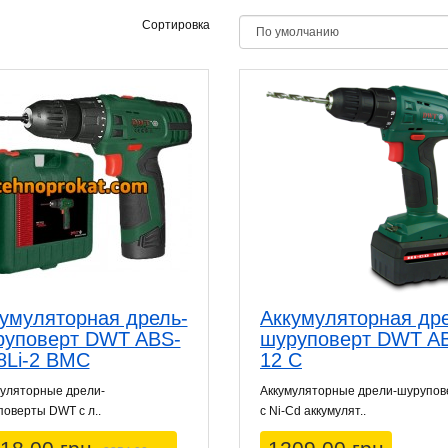
Сортировка
умуляторная дрель-
Аккумуляторная др
руповерт DWT ABS-
шуруповерт DWT A
8Li-2 BMC
12 C
муляторные дрели-
Аккумуляторные дрели-шурупо
оверты DWT с л..
с Ni-Cd аккумулят..