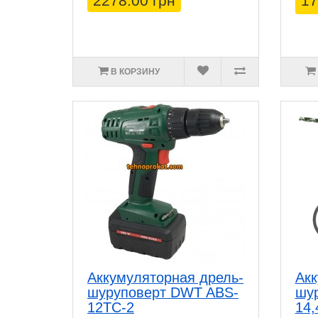
2278.00 грн
17
В КОРЗИНУ
Аккумуляторная дрель-
Акк
шуруповерт DWT ABS-
шу
12TC-2
14,