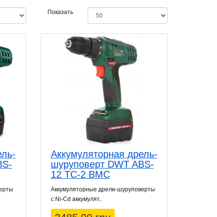
Показать
ель-
Аккумуляторная дрель-
BS-
шуруповерт DWT ABS-
12 TC-2 BMC
верты
Аккумуляторные дрели-шуруповерты
с Ni-Cd аккумулят..