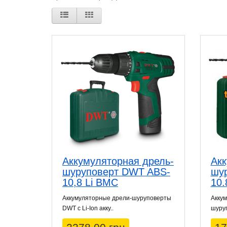
Аккумуляторная дрель-
Акк
шуруповерт DWT ABS-
шу
10,8 Li BMC
10.
Аккумуляторные дрели-шуруповерты
Акку
DWT с Li-Ion акку..
шуруп