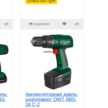
2485.00 грн
В КОРЗИНУ
ель-
Аккумуляторная дрель-
BS-
шуруповерт DWT ABS-
18 C-2