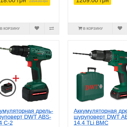
18.00 грн
1209.00 грн
2354.00 грн
В КОРЗИНУ
В КОРЗИНУ
умуляторная дрель-
Аккумуляторная др
руповерт DWT ABS-
шуруповерт DWT A
4 C-2
14,4 TLi BMC