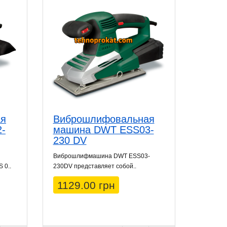
ая
Виброшлифовальная
-
машина DWT ESS03-
230 DV
Виброшлифмашина DWT ESS03-
 0..
230DV представляет собой..
1129.00 грн