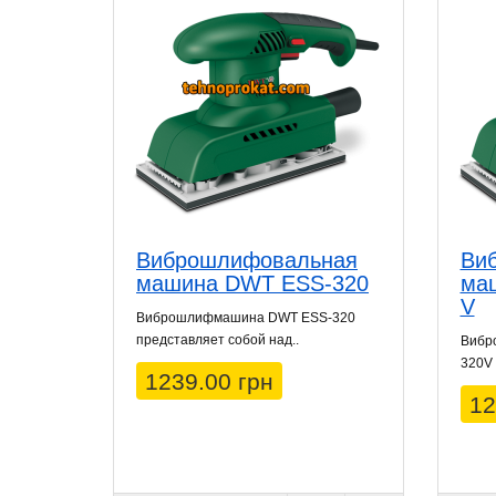
Виброшлифовальная
Ви
машина DWT ESS-320
ма
V
Виброшлифмашина DWT ESS-320
представляет собой над..
Вибр
320V 
1239.00 грн
12