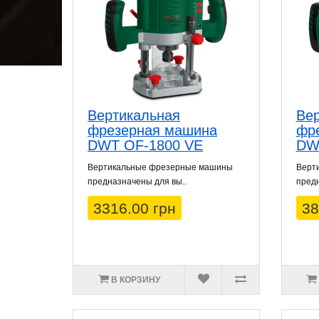
Вертикальная
Вер
фрезерная машина
фр
DWT OF-1800 VE
DW
Вертикальные фрезерные машины
Верт
предназначены для вы..
предн
3316.00 грн
38
В КОРЗИНУ