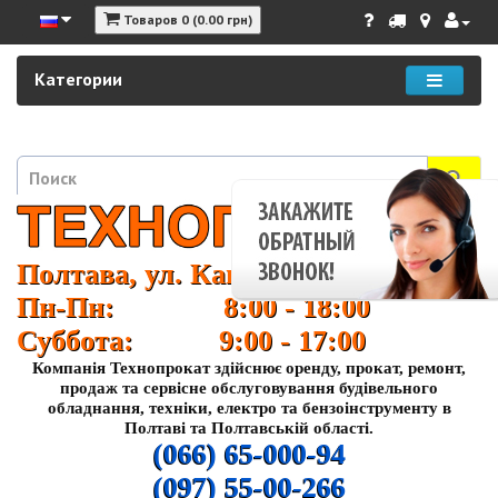
Товаров 0 (0.00 грн)
Категории
Полтава, ул. Кагамлыка 37
Пн-Пн: 8:00 - 18:00
Суббота: 9:00 - 17:00
Компанія Технопрокат здійснює оренду, прокат, ремонт,
продаж та сервісне обслуговування будівельного
обладнання, техніки, електро та бензоінструменту в
Полтаві та Полтавській області.
(066) 65-000-94
(097) 55-00-266