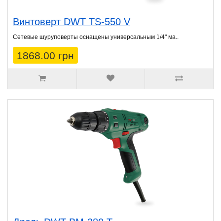
Винтоверт DWT TS-550 V
Сетевые шуруповeрты оснащены универсальным 1/4" ма..
1868.00 грн