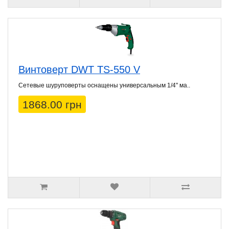
Винтоверт DWT TS-550 V
Сетевые шуруповeрты оснащены универсальным 1/4" ма..
1868.00 грн