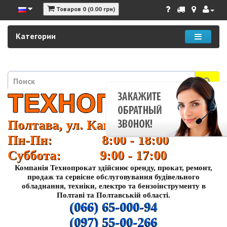
Товаров 0 (0.00 грн)
Категории
Полтава, ул. Кагамлыка 37
Пн-Пн: 8:00 - 18:00
Суббота: 9:00 - 17:00
Компанія Технопрокат здійснює оренду, прокат, ремонт,
продаж та сервісне обслуговування будівельного
обладнання, техніки, електро та бензоінструменту в
Полтаві та Полтавській області.
(066) 65-000-94
(097) 55-00-266