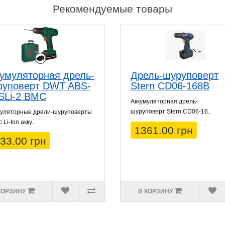
Рекомендуемые товары
умуляторная дрель-
Дрель-шуруповерт
руповерт DWT ABS-
Stern CD06-168B
SLi-2 BMC
Аккумуляторная дрель-
шуруповерт Stern CD06-16..
муляторные дрели-шуруповерты
Li-Ion акку..
1361.00 грн
33.00 грн
КОРЗИНУ
В КОРЗИНУ