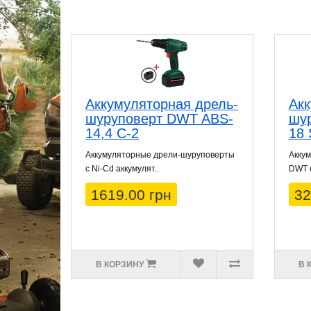
Аккумуляторная дрель-
Акк
шуруповерт DWT ABS-
шу
14,4 C-2
18 
Аккумуляторные дрели-шуруповерты
Акку
с Ni-Cd аккумулят..
DWT с 
1619.00 грн
32
В КОРЗИНУ
В 