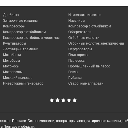
Дробилка
Измельчитель веток
Затирочные машины
Нивелиры
Компрессоры
Компрессор с отбойником
Компрессор с отбойником
Обогреватели
Компрессор с отбойным молотком
Отбойные молотки
Культиваторы
Отбойный молоток электрический
Лестницы/Стремянки
Перфораторы
Мотоблоки
Плиткорезы
Мотобуры
Пылесосы
Мотокосы
Промышленный пылесос
Мотопомпы
Роклы
Моющий пылесос
Рубанки
Инверторный генератор
Сварочные аппарати
умента в Полтаве. Бетономешалки, генераторы, леса, затирочные машины, от
в Полтаве и области.