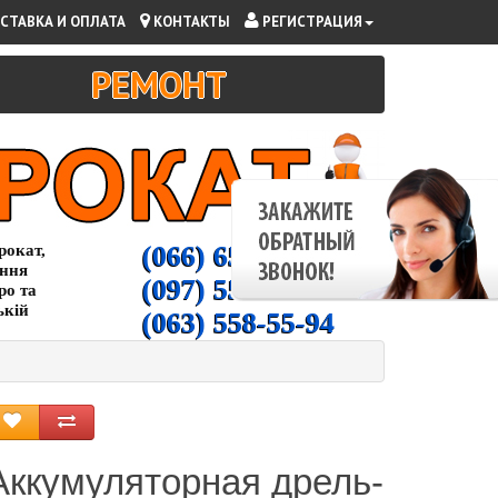
СТАВКА И ОПЛАТА
КОНТАКТЫ
РЕГИСТРАЦИЯ
РЕМОНТ
(066) 65-000-94
рокат,
ання
(097) 55-00-266
ро та
ькій
(063) 558-55-94
Аккумуляторная дрель-