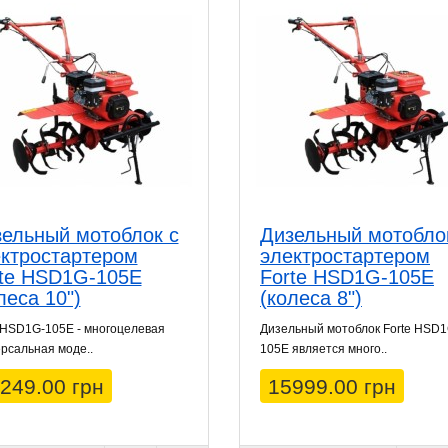
ельный мотоблок с
Дизельный мотобло
ктростартером
электростартером
rte HSD1G-105E
Forte HSD1G-105E
леса 10")
(колеса 8")
 HSD1G-105E - многоцелевая
Дизельный мотоблок Forte HSD1
рсальная моде..
105E является много..
249.00 грн
15999.00 грн