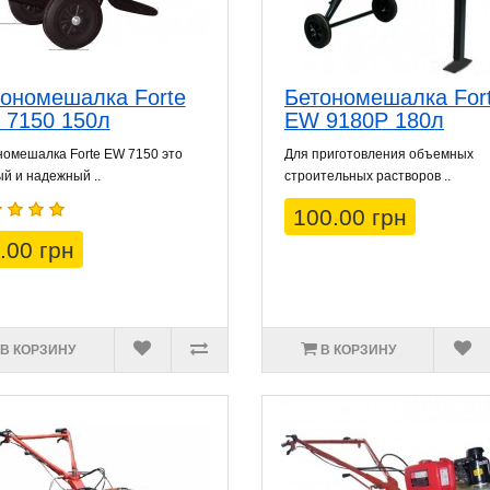
ономешалка Forte
Бетономешалка For
 7150 150л
EW 9180P 180л
омешалка Forte EW 7150 это
Для приготовления объемных
й и надежный ..
строительных растворов ..
100.00 грн
.00 грн
В КОРЗИНУ
В КОРЗИНУ