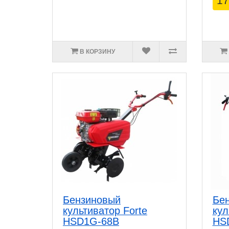
17
В КОРЗИНУ
Бензиновый
Бе
культиватор Forte
кул
HSD1G-68B
HS