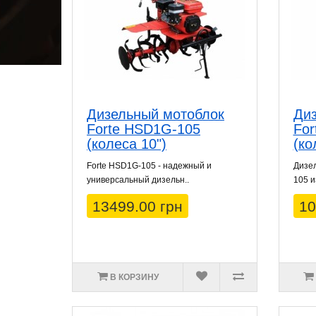
Дизельный мотоблок
Диз
Forte HSD1G-105
For
(колеса 10")
(ко
Forte HSD1G-105 - надежный и
Дизел
универсальный дизельн..
105 и
13499.00 грн
10
В КОРЗИНУ