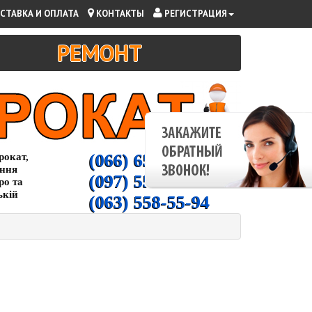
СТАВКА И ОПЛАТА
КОНТАКТЫ
РЕГИСТРАЦИЯ
РЕМОНТ
(066) 65-000-94
рокат,
ання
(097) 55-00-266
ро та
ькій
(063) 558-55-94