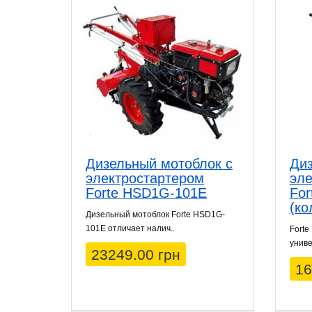
Дизельный мотоблок с
Диз
электростартером
эле
Forte HSD1G-101E
Fo
(ко
Дизельный мотоблок Forte HSD1G-
101Е отличает налич..
Forte
униве
23249.00 грн
16