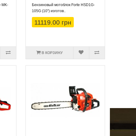
e MK-
Бензиновый мотоблок Forte HSD1G-
105G (10") изготов..
11119.00 грн
В КОРЗИНУ