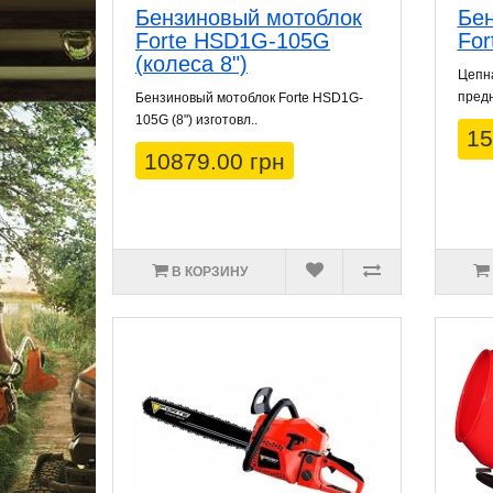
Бензиновый мотоблок
Бен
Forte HSD1G-105G
For
(колеса 8")
Цепна
предн
Бензиновый мотоблок Forte HSD1G-
105G (8") изготовл..
15
10879.00 грн
В КОРЗИНУ