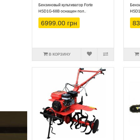
Бензиновый культиватор Forte
Бензи
HSD1G-68B оснащен пол..
HSD1G
6999.00 грн
83
В КОРЗИНУ