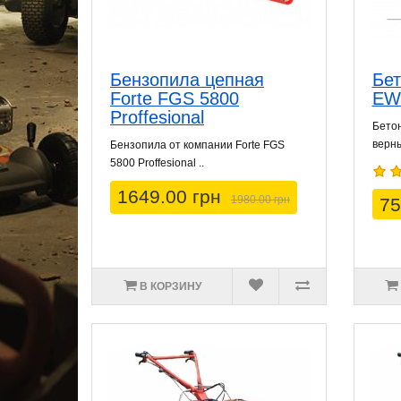
Бензопила цепная
Бет
Forte FGS 5800
EW
Proffesional
Бетон
верны
Бензопила от компании Forte FGS
5800 Proffesional ..
1649.00 грн
1980.00 грн
75
В КОРЗИНУ