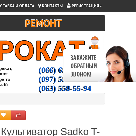
СТАВКА И ОПЛАТА
КОНТАКТЫ
РЕГИСТРАЦИЯ
РЕМОНТ
(066) 65-000-94
рокат,
ання
(097) 55-00-266
ро та
ькій
(063) 558-55-94
Культиватор Sadko T-