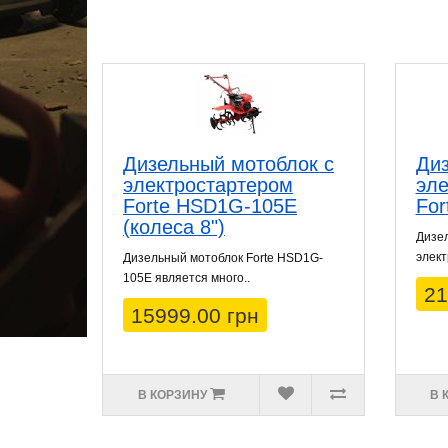
Дизельный мотоблок с
Диз
электростартером
эле
Forte HSD1G-105E
Fo
(колеса 8")
Дизел
элект
Дизельный мотоблок Forte HSD1G-
105E является много..
21
15999.00 грн
В КОРЗИНУ
В 