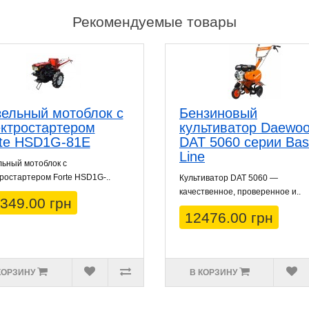
Рекомендуемые товары
ельный мотоблок с
Бензиновый
ктростартером
культиватор Daewo
rte HSD1G-81E
DAT 5060 серии Bas
Line
ьный мотоблок с
ростартером Forte HSD1G-..
Культиватор DAT 5060 —
качественное, проверенное и..
349.00 грн
12476.00 грн
КОРЗИНУ
В КОРЗИНУ