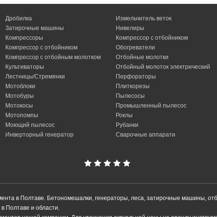
Дробилка
Измельчитель веток
Затирочные машины
Нивелиры
Компрессоры
Компрессор с отбойником
Компрессор с отбойником
Обогреватели
Компрессор с отбойным молотком
Отбойные молотки
Культиваторы
Отбойный молоток электрический
Лестницы/Стремянки
Перфораторы
Мотоблоки
Плиткорезы
Мотобуры
Пылесосы
Мотокосы
Промышленный пылесос
Мотопомпы
Роклы
Моющий пылесос
Рубанки
Инверторный генератор
Сварочные аппарати
умента в Полтаве. Бетономешалки, генераторы, леса, затирочные машины, от
в Полтаве и области.