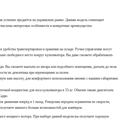
рая успешно продаётся на украинском рынке. Данная модель совмещает
ечислены интересные особенности и конкретные преимущества:
я удобства транспортировки и хранения на складе. Ручки управления могут
льше свободного место вокруг культиватора. Вы даже сможете обрабатывать
ди. Вы сможете выехать из ангара или подсобного помещения, доехать до поля
мости их демонтажа при перемещении за полем.
жную вам высоту, для комфортного использования именно с вашими габаритами
ыточной мощностью для веса культиватора в 55 кг. Обычно таким двигателем
Садко.
ля движения вперёд и 1 назад. Реверсная передача ограничена по скорости,
 получаете намного больше возможностей для манёвров.
акого мощного мотора. При выборе данной модели вы получаете хорошую