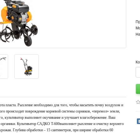
П
Мо
На
Ко
ота пласта. Рыхление необходимо для того, чтобы насытить почву воздухом и
того происходит повреждение корневой системы сорняков, «перемол» земли,
го, культиватор выполняет окучивание и улучшает влагосбережение. Ваш
ей органики. Культиватор САДКО T-600выполняет рыхление и очистку верхнего
урожая. Глубина обработки – 15 сантиметров, при ширине обработки 60