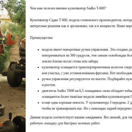
Чем вам полезен именно культиватор Sadko T-600?
Культиватор Садко Т 600, модель словенского производителя, кото
интересные решения как в эргономике, так и в мощности. Ниже пер
Преимущества:
модель имеет поворотные ручки управления. Это создано дл
поворачиваться на 360 градусов, тем самым освобождая бо
землю близко возле стены или забора.
культиватор оснащается транспортировочным колесом спере
или участка, с уже установленными фрезами. Нет необходи
ручки управления регулируются по высоте. Подбирайте ну
и ростом.
двигатель Sadko T600 на 6,5 лошадиных силы обладает изб
оснащаются более тяжёлые модели линейки культиваторов 
и ещё одна хорошая новость. У культиватора 3 передачи. 2 д
чтобы не травмировать вас. Но с помощью задней передачи
Данная модель соответствует вашим ожиданием. Вес низкий, для т
рабочую лошадку для быстрых полевых работ.