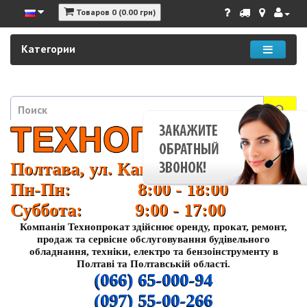
Товаров 0 (0.00 грн)
Категории
Полтава, ул. Кагамлыка 37
Пн-Пн: 8:00 - 18:00
Суббота: 9:00 - 17:00
Компанія Технопрокат здійснює оренду, прокат, ремонт,
продаж та сервісне обслуговування будівельного
обладнання, техніки, електро та бензоінструменту в
Полтаві та Полтавській області.
(066) 65-000-94
(097) 55-00-266