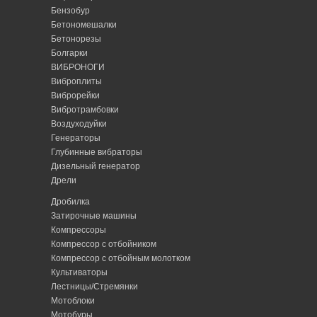
Бензобур
Бетономешалки
Бетонорезы
Болгарки
ВИБРОНОГИ
Виброплиты
Виброрейки
Вибротрамбовки
Воздуходуйки
Генераторы
Глубинные вибраторы
Дизельный генератор
Дрели
Дробилка
Затирочные машины
Компрессоры
Компрессор с отбойником
Компрессор с отбойным молотком
Культиваторы
Лестницы/Стремянки
Мотоблоки
Мотобуры