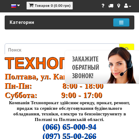
Товаров 0 (0.00 грн)
Категории
Полтава, ул. Кагамлыка 37
Пн-Пн: 8:00 - 18:00
Суббота: 9:00 - 17:00
Компанія Технопрокат здійснює оренду, прокат, ремонт,
продаж та сервісне обслуговування будівельного
обладнання, техніки, електро та бензоінструменту в
Полтаві та Полтавській області.
(066) 65-000-94
(097) 55-00-266