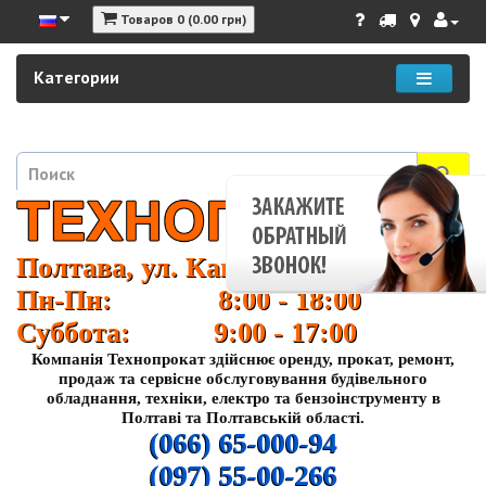
Товаров 0 (0.00 грн)
Категории
Полтава, ул. Кагамлыка 37
Пн-Пн: 8:00 - 18:00
Суббота: 9:00 - 17:00
Компанія Технопрокат здійснює оренду, прокат, ремонт,
продаж та сервісне обслуговування будівельного
обладнання, техніки, електро та бензоінструменту в
Полтаві та Полтавській області.
(066) 65-000-94
(097) 55-00-266