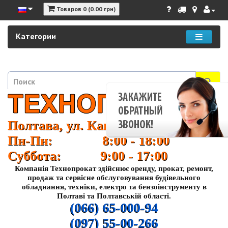
Товаров 0 (0.00 грн)
Категории
Полтава, ул. Кагамлыка 37
Пн-Пн: 8:00 - 18:00
Суббота: 9:00 - 17:00
Компанія Технопрокат здійснює оренду, прокат, ремонт,
продаж та сервісне обслуговування будівельного
обладнання, техніки, електро та бензоінструменту в
Полтаві та Полтавській області.
(066) 65-000-94
(097) 55-00-266