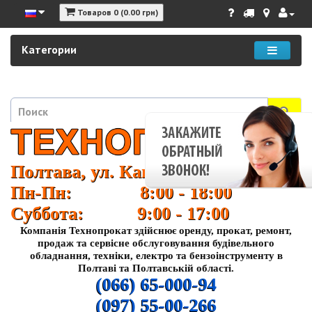
Товаров 0 (0.00 грн)
Категории
Полтава, ул. Кагамлыка 37
Пн-Пн: 8:00 - 18:00
Суббота: 9:00 - 17:00
Компанія Технопрокат здійснює оренду, прокат, ремонт,
продаж та сервісне обслуговування будівельного
обладнання, техніки, електро та бензоінструменту в
Полтаві та Полтавській області.
(066) 65-000-94
(097) 55-00-266