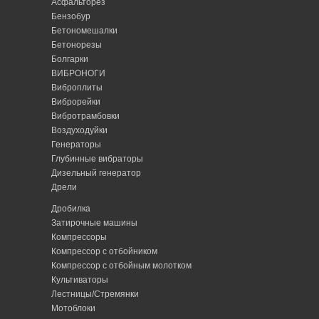
Асфальторез
Бензобур
Бетономешалки
Бетонорезы
Болгарки
ВИБРОНОГИ
Виброплиты
Виброрейки
Вибротрамбовки
Воздуходуйки
Генераторы
Глубинные вибраторы
Дизельный генератор
Дрели
Дробилка
Затирочные машины
Компрессоры
Компрессор с отбойником
Компрессор с отбойным молотком
Культиваторы
Лестницы/Стремянки
Мотоблоки