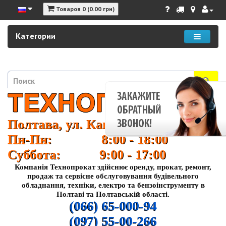
Товаров 0 (0.00 грн)
Категории
Полтава, ул. Кагамлыка 37
Пн-Пн: 8:00 - 18:00
Суббота: 9:00 - 17:00
Компанія Технопрокат здійснює оренду, прокат, ремонт,
продаж та сервісне обслуговування будівельного
обладнання, техніки, електро та бензоінструменту в
Полтаві та Полтавській області.
(066) 65-000-94
(097) 55-00-266