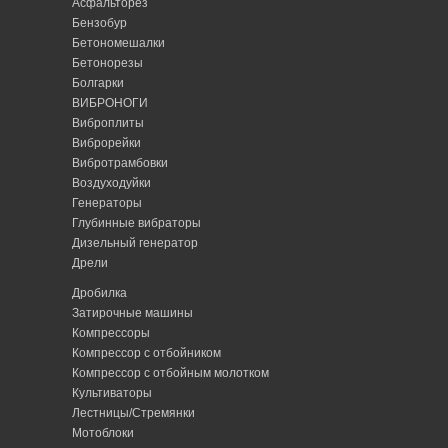
Асфальторез
Бензобур
Бетономешалки
Бетонорезы
Болгарки
ВИБРОНОГИ
Виброплиты
Виброрейки
Вибротрамбовки
Воздуходуйки
Генераторы
Глубинные вибраторы
Дизельный генератор
Дрели
Дробилка
Затирочные машины
Компрессоры
Компрессор с отбойником
Компрессор с отбойным молотком
Культиваторы
Лестницы/Стремянки
Мотоблоки