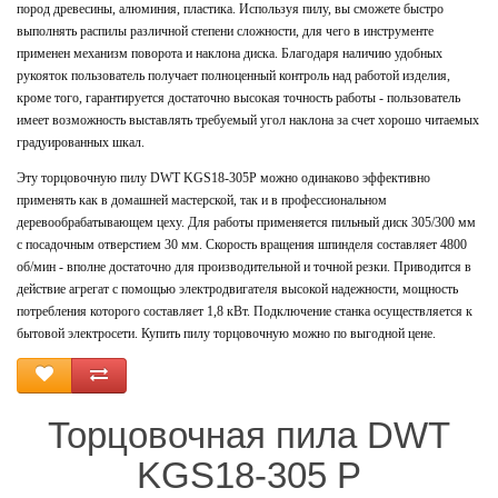
пород древесины, алюминия, пластика. Используя пилу, вы сможете быстро
выполнять распилы различной степени сложности, для чего в инструменте
применен механизм поворота и наклона диска. Благодаря наличию удобных
рукояток пользователь получает полноценный контроль над работой изделия,
кроме того, гарантируется достаточно высокая точность работы - пользователь
имеет возможность выставлять требуемый угол наклона за счет хорошо читаемых
градуированных шкал.
Эту торцовочную пилу DWT KGS18-305P можно одинаково эффективно
применять как в домашней мастерской, так и в профессиональном
деревообрабатывающем цеху. Для работы применяется пильный диск 305/300 мм
с посадочным отверстием 30 мм. Скорость вращения шпинделя составляет 4800
об/мин - вполне достаточно для производительной и точной резки. Приводится в
действие агрегат с помощью электродвигателя высокой надежности, мощность
потребления которого составляет 1,8 кВт. Подключение станка осуществляется к
бытовой электросети. Купить пилу торцовочную можно по выгодной цене.
Торцовочная пила DWT
KGS18-305 P