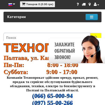
Товаров 0 (0.00 грн)
Категории
Полтава, ул. Кагамлыка 37
Пн-Пн: 8:00 - 18:00
Суббота: 9:00 - 17:00
Компанія Технопрокат здійснює оренду, прокат, ремонт,
продаж та сервісне обслуговування будівельного
обладнання, техніки, електро та бензоінструменту в
Полтаві та Полтавській області.
(066) 65-000-94
(097) 55-00-266