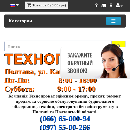
Товаров 0 (0.00 грн)
Категории
Полтава, ул. Кагамлыка 37
Пн-Пн: 8:00 - 18:00
Суббота: 9:00 - 17:00
Компанія Технопрокат здійснює оренду, прокат, ремонт,
продаж та сервісне обслуговування будівельного
обладнання, техніки, електро та бензоінструменту в
Полтаві та Полтавській області.
(066) 65-000-94
(097) 55-00-266