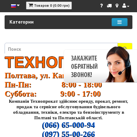
Товаров 0 (0.00 грн)
Категории
Полтава, ул. Кагамлыка 37
Пн-Пн: 8:00 - 18:00
Суббота: 9:00 - 17:00
Компанія Технопрокат здійснює оренду, прокат, ремонт,
продаж та сервісне обслуговування будівельного
обладнання, техніки, електро та бензоінструменту в
Полтаві та Полтавській області.
(066) 65-000-94
(097) 55-00-266