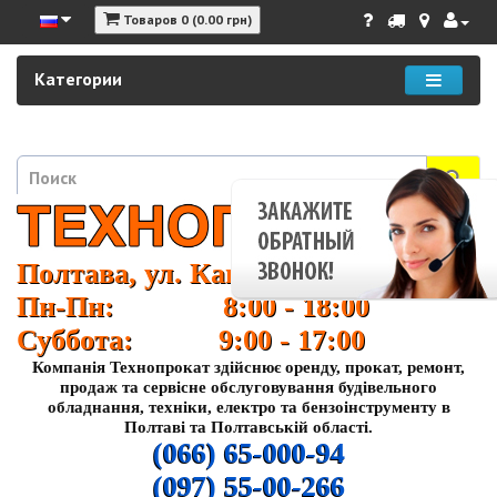
Товаров 0 (0.00 грн)
Категории
Полтава, ул. Кагамлыка 37
Пн-Пн: 8:00 - 18:00
Суббота: 9:00 - 17:00
Компанія Технопрокат здійснює оренду, прокат, ремонт,
продаж та сервісне обслуговування будівельного
обладнання, техніки, електро та бензоінструменту в
Полтаві та Полтавській області.
(066) 65-000-94
(097) 55-00-266