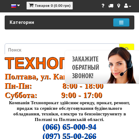
Товаров 0 (0.00 грн)
Категории
Полтава, ул. Кагамлыка 37
Пн-Пн: 8:00 - 18:00
Суббота: 9:00 - 17:00
Компанія Технопрокат здійснює оренду, прокат, ремонт,
продаж та сервісне обслуговування будівельного
обладнання, техніки, електро та бензоінструменту в
Полтаві та Полтавській області.
(066) 65-000-94
(097) 55-00-266