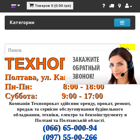
Товаров 0 (0.00 грн)
Категории
Полтава, ул. Кагамлыка 37
Пн-Пн: 8:00 - 18:00
Суббота: 9:00 - 17:00
Компанія Технопрокат здійснює оренду, прокат, ремонт,
продаж та сервісне обслуговування будівельного
обладнання, техніки, електро та бензоінструменту в
Полтаві та Полтавській області.
(066) 65-000-94
(097) 55-00-266