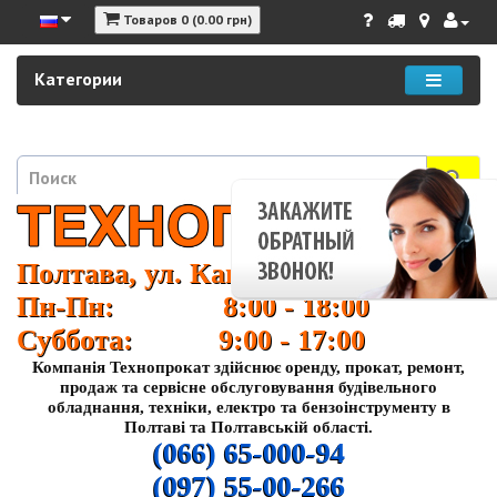
Товаров 0 (0.00 грн)
Категории
Полтава, ул. Кагамлыка 37
Пн-Пн: 8:00 - 18:00
Суббота: 9:00 - 17:00
Компанія Технопрокат здійснює оренду, прокат, ремонт,
продаж та сервісне обслуговування будівельного
обладнання, техніки, електро та бензоінструменту в
Полтаві та Полтавській області.
(066) 65-000-94
(097) 55-00-266