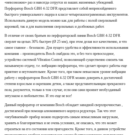
«невозможно» раз и навсегда сотрутся из ваших жизненных убеждений.
Перфоратор Bosch GBH 4-32 DFR представляет собой непревзойденного
быстрого универсального лидера в классе четырехкилограммовых инструментов.
Использовать данную модель можно как для работы с полой сверлильной
коронкой, так и для выполнения сверлильных и долбежных работ.
В отличие от своих братьев по перфораторской линии Bosch GBH 4-32 DFR
сверлит на целых 30% быстрее (Ø 25 мм), при этом делая все качественно, и что
самое главное – безопасно. Для пущего удобства и эффективности использования
компания – производитель Bosch снабдила это, и без того превосходное,
устройство системой Vibration Control, позволяющей существенно снизить так
называемую отдачу, т.е. вибрацию перфоратора, что сделает процесс работы еще
приятнее и неутомительнее. Кроме того, при таком невысоком уровне вибрации
работу с перфоратором Bosch GBH 4-32 DFR можно доверить в достаточной
степени взрослым и окрепшим детям, а также представительницам прекрасного
пола, разумеется, только в том случае, если они сами проявят необузданный
энтузиазм и любопытство. И это еще не все!
Данный перфоратор от компании Bosch обладает завидной сверхпрочностью ,
достигаемой при помощи алюминиевого корпуса редуктора. Так что этот
«неубиваемый» прибор можно подвергать самым немыслимым нагрузкам,
хранить в благоприятных и не очень условиях, не опасаясь, что это может
отразиться на его состоянии или пригодности. Кроме того, в данном устройстве