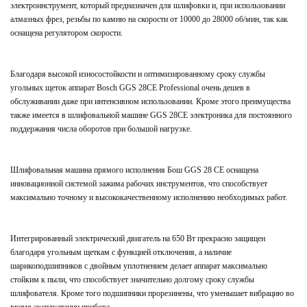
электроинструмент, который предназначен для шлифовки и, при использовании
алмазных фрез, резьбы по камню на скорости от 10000 до 28000 об/мин, так как
оснащена регулятором скорости.
Благодаря высокой износостойкости и оптимизированному сроку службы
угольных щеток аппарат Bosch GGS 28CE Professional очень дешев в
обслуживании даже при интенсивном использовании. Кроме этого преимущества
также имеется в шлифовальной машине GGS 28CE электроника для постоянного
поддержания числа оборотов при большой нагрузке.
Шлифовальная машина прямого исполнения Бош GGS 28 CE оснащена
инновационной системой зажима рабочих инструментов, что способствует
максимально точному и высококачественному исполнению необходимых работ.
Интегрированный электрический двигатель на 650 Вт прекрасно защищен
благодаря угольным щеткам с функцией отключения, а наличие
шарикоподшипников с двойным уплотнением делает аппарат максимально
стойким к пыли, что способствует значительно долгому сроку службы
шлифователя. Кроме того подшипники прорезинены, что уменьшает вибрацию во