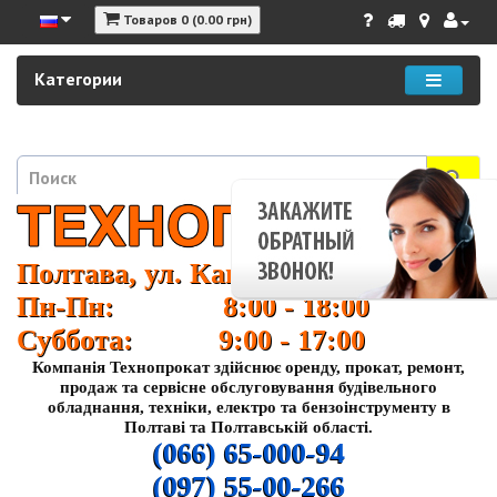
Товаров 0 (0.00 грн)
Категории
Полтава, ул. Кагамлыка 37
Пн-Пн: 8:00 - 18:00
Суббота: 9:00 - 17:00
Компанія Технопрокат здійснює оренду, прокат, ремонт,
продаж та сервісне обслуговування будівельного
обладнання, техніки, електро та бензоінструменту в
Полтаві та Полтавській області.
(066) 65-000-94
(097) 55-00-266