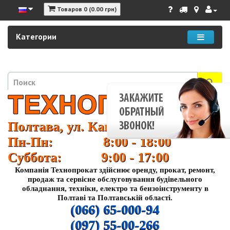
Товаров 0 (0.00 грн)
Категории
Полтава, ул. Кагамлыка 37
Пн-Пн: 8:00 - 18:00
Суббота: 9:00 - 17:00
Компанія Технопрокат здійснює оренду, прокат, ремонт,
продаж та сервісне обслуговування будівельного
обладнання, техніки, електро та бензоінструменту в
Полтаві та Полтавській області.
(066) 65-000-94
(097) 55-00-266