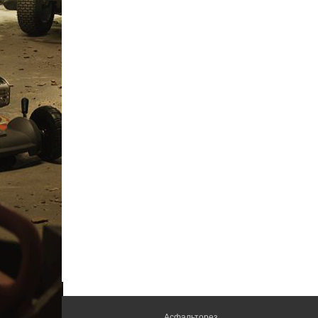
Асфальторез