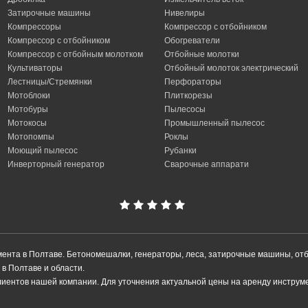
Затирочные машины
Нивелиры
Компрессоры
Компрессор с отбойником
Компрессор с отбойником
Обогреватели
Компрессор с отбойным молотком
Отбойные молотки
Культиваторы
Отбойный молоток электрический
Лестницы/Стремянки
Перфораторы
Мотоблоки
Плиткорезы
Мотобуры
Пылесосы
Мотокосы
Промышленный пылесос
Мотопомпы
Роклы
Моющий пылесос
Рубанки
Инверторный генератор
Сварочные аппарати
умента в Полтаве. Бетономешалки, генераторы, леса, затирочные машины, от
в Полтаве и области.
лиентов нашей компании. Для уточнения актуальной цены на аренду инстру