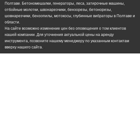
Полтаве. Бетономешалки, генераторы, леса, затирочные машины,
отбойные молотки, швонарезчики, бензорезы, бетонорезы,
шовнарезчики, бензопилы, мотокосы, глубинные вибраторы в Полтаве и
области.
На сайте возможно изменение цен без оповещения о том клиентов
нашей компании. Для уточнения актуальной цены на аренду
инструмента, позвоните нашему менеджеру по указанным контактам
вверху нашего сайта.