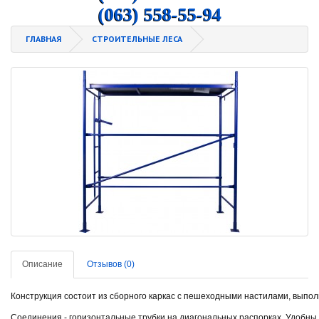
(063) 558-55-94
ГЛАВНАЯ
СТРОИТЕЛЬНЫЕ ЛЕСА
Описание
Отзывов (0)
Конструкция
состоит
из
сборного
каркас
с
пешеходными
настилами
,
выпол
Соединения
-
горизонтальные
трубки
на
диагональных
распорках
.
Удобны