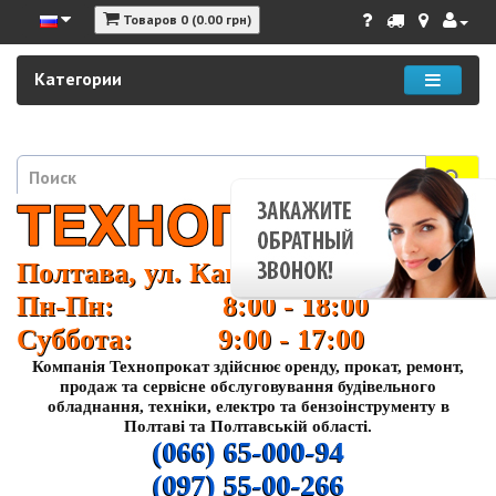
Товаров 0 (0.00 грн)
Категории
Полтава, ул. Кагамлыка 37
Пн-Пн: 8:00 - 18:00
Суббота: 9:00 - 17:00
Компанія Технопрокат здійснює оренду, прокат, ремонт,
продаж та сервісне обслуговування будівельного
обладнання, техніки, електро та бензоінструменту в
Полтаві та Полтавській області.
(066) 65-000-94
(097) 55-00-266