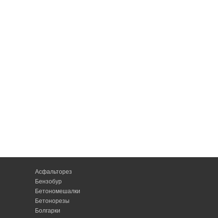
Асфальторез
Бензобур
Бетономешалки
Бетонорезы
Болгарки