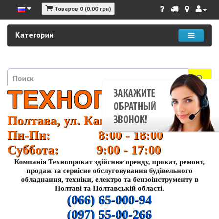
Товаров 0 (0.00 грн)
Категории
Полтава, ул. Кагамлыка 37
Пн-Пн: 8:00 - 18:00
Суббота: 9:00 - 17:00
Компанія Технопрокат здійснює оренду, прокат, ремонт,
продаж та сервісне обслуговування будівельного
обладнання, техніки, електро та бензоінструменту в
Полтаві та Полтавській області.
(066) 65-000-94
(097) 55-00-266