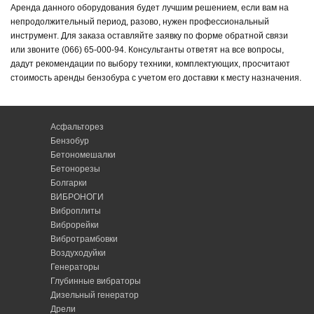
Аренда данного оборудования будет лучшим решением, если вам на
непродолжительный период, разово, нужен профессиональный
инструмент. Для заказа оставляйте заявку по форме обратной связи
или звоните (066) 65-000-94. Консультанты ответят на все вопросы,
дадут рекомендации по выбору техники, комплектующих, просчитают
стоимость аренды бензобура с учетом его доставки к месту назначения.
Асфальторез
Бензобур
Бетономешалки
Бетонорезы
Болгарки
ВИБРОНОГИ
Виброплиты
Виброрейки
Вибротрамбовки
Воздуходуйки
Генераторы
Глубинные вибраторы
Дизельный генератор
Дрели