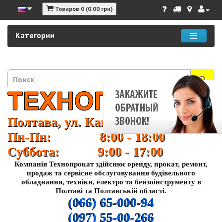
Товаров 0 (0.00 грн)
Категории
Полтава, ул. Кагамлыка 37
Пн-Пн: 8:00 - 18:00
Суббота: 9:00 - 17:00
Компанія Технопрокат здійснює оренду, прокат, ремонт,
продаж та сервісне обслуговування будівельного
обладнання, техніки, електро та бензоінструменту в
Полтаві та Полтавській області.
(066) 65-000-94
(097) 55-00-266