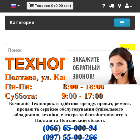
Товаров 0 (0.00 грн)
Категории
Полтава, ул. Кагамлыка 37
Пн-Пн: 8:00 - 18:00
Суббота: 9:00 - 17:00
Компанія Технопрокат здійснює оренду, прокат, ремонт,
продаж та сервісне обслуговування будівельного
обладнання, техніки, електро та бензоінструменту в
Полтаві та Полтавській області.
(066) 65-000-94
(097) 55-00-266