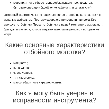
мероприятия в сфере горнодобывающего производства;
ассортимент отбойных молотков для любых целей в прокат. Среди
бытовые операции (дробление кафеля или штукатурки);
ассортимента самыми востребованными являются три основных вида:
Отбойный молоток может справиться как со стеной из бетона, так и с
электрические;
мерзлым асфальтом. Поэтому сфера его применения широка. Кто
бензиновые
арендует отбойники Прокат отбойника в нашей компании заказывают:
пневматические
бригады и мастера, которым нужно завершить ремонт, и которые не
Электрические — более популярный вариант среди всех, так как
могут ...
являются самыми надежными и легкоуправляемыми. Этот тип отбойных
молотков легко поддается ремонту. Прокат такого инструмента выгоден
Какие основные характеристики
для любых типов работ. Аренда отбойных молотков может
отбойного молотка?
осуществляться на любой срок, а главное преимущество в том, что цена
будет куда доступней, чем покупка личного инструмента. Это выгодно,
когда вам для проведения непостоянных или сезонных работ.
мощность;
сила удара;
Взять отбойный молотк напрокат
число ударов;
тип хвостовика;
массогабаритные характеристики.
В компании «Технопрокат» в Полтаве, вам понадобятся лишь несколько
минут для оформления аренды отбойного молотка. Просто закажите
Как я могу быть уверен в
обратный звонок. Наш менеджер перезвонит вам в ближайшие минуты
для уточнения всех деталей и подробной консультации. Или же, вы
исправности инструмента?
можете позвонить нам по номерам:(066) 65-000-94; (097) 55-00-266;
(063) 558-55-94. Мы предлагаем гибкую систему скидок, в зависимости