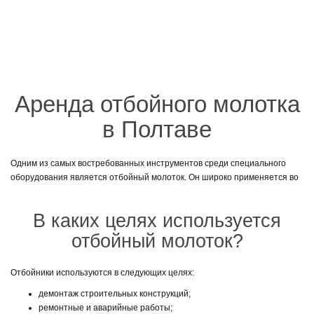
Аренда отбойного молотка
в Полтаве
Одним из самых востребованных инструментов среди специального
оборудования является отбойный молоток. Он широко применяется во
всех сферах строительства и производства для разрыхления и
разбивания твердых материалов, пород и камней. Основная среда
В каких целях используется
применения — тяжелые работы, которые требуют больших физических
затрат. Именно поэтому инструмент должен быть достаточно удобным
отбойный молоток?
и эффективным, а значит и дорогостоящим. Но есть ли необходимость
покупать агрегат для небольшого объема работ или лучше всего взять
Отбойники используются в следующих целях:
его в аренду?
демонтаж строительных конструкций;
Компания «Технопрокат» предоставляет услуги аренды специального
ремонтные и аварийные работы;
оборудования в Полтаве и области. У нас вы сможете найти огромный