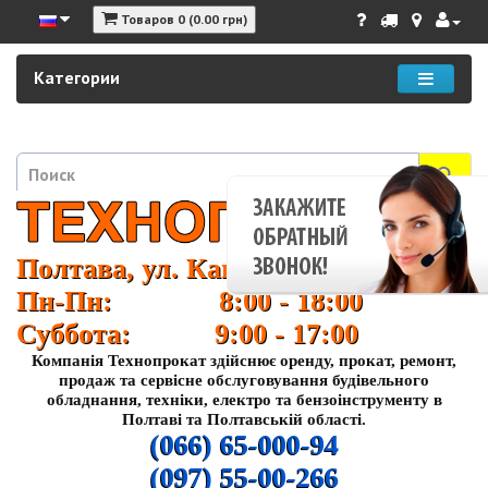
Товаров 0 (0.00 грн)
Категории
Полтава, ул. Кагамлыка 37
Пн-Пн: 8:00 - 18:00
Суббота: 9:00 - 17:00
Компанія Технопрокат здійснює оренду, прокат, ремонт,
продаж та сервісне обслуговування будівельного
обладнання, техніки, електро та бензоінструменту в
Полтаві та Полтавській області.
(066) 65-000-94
(097) 55-00-266