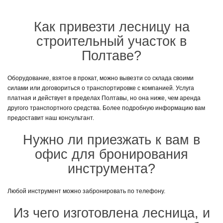
огромный ассортимент различных инструментов, в том числе и
лестницы в аренду по лояльной цене. В каталоге вы сможете найти:
Как привезти лесницу на
стремянки;
строительный участок в
мини-стремянки;
лестницы-трансформеры.
Полтаве?
Цена аренды зависит от выбранного инструмента и количества дней в
прокате. Кроме этого, мы предоставляем все документы, которые
Оборудование, взятое в прокат, можно вывезти со склада своими
защищают права наших потребителей.
силами или договориться о транспортировке с компанией. Услуга
платная и действует в пределах Полтавы, но она ниже, чем аренда
Чтобы взять в аренду лестницу, вам достаточно оставить свои
другого транспортного средства. Более подробную информацию вам
константные данные на сайте, и наш менеджер свяжется с вами в
предоставит наш консультант.
ближайшее время. Кроме этого, на сайте вы сможете оформить не
только прокат, а и купить необходимые инструменты для постоянного
Нужно ли приезжать к вам в
пользования по демократичной цене. Хотите узнать больше
информации? Достаточно позвонить нам по указанным номерам:(066)
офис для бронирования
65-000-94; (097) 55-00-266; (063) 558-55-94.
инструмента?
Любой инструмент можно забронировать по телефону.
Из чего изготовлена лесница, и