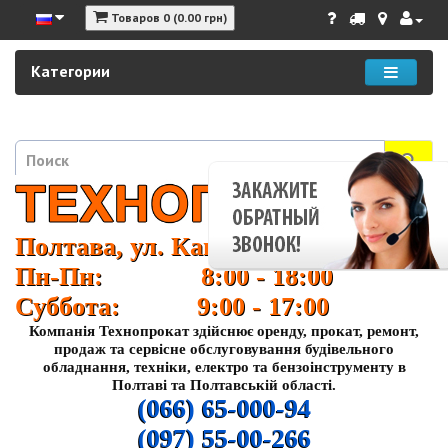
Товаров 0 (0.00 грн)
Категории
Полтава, ул. Кагамлыка 37
Пн-Пн: 8:00 - 18:00
Суббота: 9:00 - 17:00
Компанія Технопрокат здійснює оренду, прокат, ремонт,
продаж та сервісне обслуговування будівельного
обладнання, техніки, електро та бензоінструменту в
Полтаві та Полтавській області.
(066) 65-000-94
(097) 55-00-266