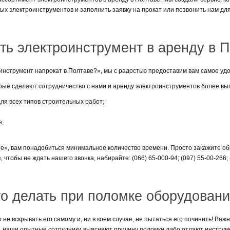
ых электроинструментов и заполнить заявку на прокат или позвонить нам д
ять электроинструмент в аренду в П
роинструмент напрокат в Полтаве?», мы с радостью предоставим вам самое у
рые сделают сотрудничество с нами и аренду электроинструментов более вы
ля всех типов строительных работ;
е;
те», вам понадобиться минимальное количество времени. Просто закажите 
чтобы не ждать нашего звонка, набирайте: (066) 65-000-94; (097) 55-00-266; 
о делать при поломке оборудован
е вскрывать его самому и, ни в коем случае, не пытаться его починить! Важн
ее, наши опытные сотрудники выясняют причину поломки либо отдают инструм