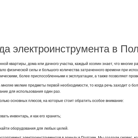
да электроинструмента в Пол
енной квартиры, дома или дачного участка, каждый хозяин знает, что многие
ало физической силы и большого количества затраченного времени при исполь
ческими, более приспособленными к эксплуатации, а также позволяют прове
ь многие мелкие предметы первой необходимости, то когда речь заходит о б
ание для использования один раз.
колько основных плюсов, на которые стоит обратить особое внимание:
вать инвентарь, и как его хранить;
 найти оборудования для любых целей.
ссортимент электроинструментов в аренду в Полтаве. Мы создали сервис, к