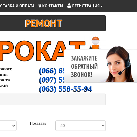
СТАВКА И ОПЛАТА
КОНТАКТЫ
РЕГИСТРАЦИЯ
РЕМОНТ
(066) 65-000-94
рокат,
ання
(097) 55-00-266
ро та
ькій
(063) 558-55-94
Показать