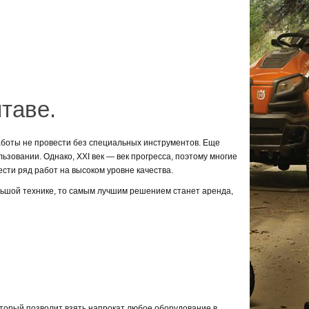
таве.
 работы не провести без специальных инструментов. Еще
зовании. Однако, XXI век — век прогресса, поэтому многие
сти ряд работ на высоком уровне качества.
ольшой технике, то самым лучшим решением станет аренда,
оторый позволит взять напрокат любое оборудование в