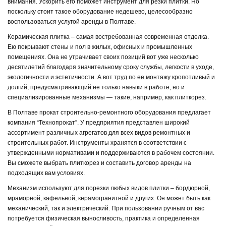
внимания. Ускорить его поможет инструмент для резки плитки. Но
поскольку стоит такое оборудование недешево, целесообразно
воспользоваться услугой аренды в Полтаве.
Керамическая плитка – самая востребованная современная отделка.
Ею покрывают стены и пол в жилых, офисных и промышленных
помещениях. Она не утрачивает своих позиций вот уже несколько
десятилетий благодаря значительному сроку службы, легкости в уходе,
экологичности и эстетичности. А вот труд по ее монтажу кропотливый и
долгий, предусматривающий не только навыки в работе, но и
специализированные механизмы — такие, например, как плиткорез.
В Полтаве прокат строительно-ремонтного оборудования предлагает
компания “Технопрокат”. У предприятия представлен широкий
ассортимент различных агрегатов для всех видов ремонтных и
строительных работ. Инструменты хранятся в соответствии с
утвержденными нормативами и поддерживаются в рабочем состоянии.
Вы сможете выбрать плиткорез и составить договор аренды на
подходящих вам условиях.
Механизм используют для порезки любых видов плитки – бордюрной,
мраморной, кафельной, керамогранитной и других. Он может быть как
механический, так и электрический. При пользовании ручным от вас
потребуется физическая выносливость, практика и определенная