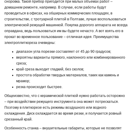
сноровка. Такой прибор пригодится при малых объемах работ –
домашнем ремонте, например. В случае, если работы будут
проводиться в офисах, на обширных коммерческих площадях, в
строительстве, с тротуарной плитой в Полтаве, лучше воспользоваться
электрической режущей машинкой. Покупка дорогого аппарата не всегда
оправдана, ведь пользоваться им вы будете нечасто. А вот взять его в
прокат во временное пользование – отличная идея. Преимущества
электроплиткореза очевидны:
диапазон угла порезки составляет от 45 до 90 градусов;
вероятны варианты прямого, наклонного или комбинированного
среза;
край среза выходит гладкий, без сколов;
простота обработки твердых материалов, таких как камень и
мрамор;
резка происходит быстрее.
Общеизвестно, что с керамической плиткой нужно работать осторожно
– при воздействии режущего инструмента она может потрескаться.
Поэтому в плиткорезе есть режимы воздушного или водного
охлаждения. Диск охлаждается во время резки, и получается ровный
срезанный край.
Особенность станка – внушительные габариты, которые не позволят