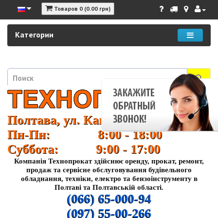
Товаров 0 (0.00 грн)
Категории
Полтава, ул. Кагамлыка 37
Пн-Пн: 8:00 - 18:00
Суббота: 9:00 - 17:00
Компанія Технопрокат здійснює оренду, прокат, ремонт,
продаж та сервісне обслуговування будівельного
обладнання, техніки, електро та бензоінструменту в
Полтаві та Полтавській області.
(066) 65-000-94
(097) 55-00-266