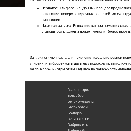
Черновое шлифование. Данный процесс предназначе
основание, поверх затирочных лопастей. За счет г
высыхание;
Чистовая затирка. Выполняется при помощи лопасте
становиться гладкой и делает монолит более прочн
Затирка стяжки нужна для получения идеально ровной повер
уплотнили виброрейкой и дали ему подсохнуть, выполняетс
мелкие поры и бугры от вышедшего на поверхность наполн
Асфальторез
Бензобур
Бетономешалки
Бетонорезы
Болгарки
ВИБРОНОГИ
Виброплиты
Виброрейки