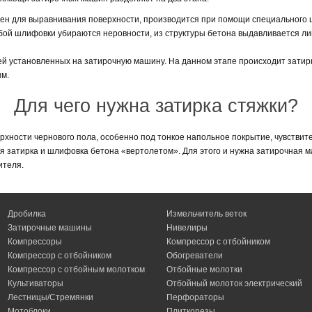
н для выравнивания поверхности, производится при помощи специального 
рубой шлифовки убираются неровности, из структуры бетона выдавливается л
й установленных на затирочную машину. На данном этапе происходит затирк
ым.
Для чего нужна затирка стяжки?
хности чернового пола, особенно под тонкое напольное покрытие, чувствитель
я затирка и шлифовка бетона «вертолетом». Для этого и нужна затирочная м
ителя.
Дробилка
Измельчитель веток
Затирочные машины
Нивелиры
Компрессоры
Компрессор с отбойником
Компрессор с отбойником
Обогреватели
Компрессор с отбойным молотком
Отбойные молотки
Культиваторы
Отбойный молоток электрический
Лестницы/Стремянки
Перфораторы
Мотоблоки
Плиткорезы