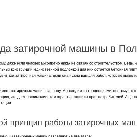
да затирочной машины в Пол
у, даже если человек абсолютно никак не связан со строительством. Ведь, к
льных конструкций, единственной подложкой для них остается бетонная пли
ент, как затирочная машина. Если она нужна вам для работ, которые выполняю
мент затирочных машин в аренду. Мы следим за тенденциями, поэтому в кат
ацию, что дает нашим клиентам гарантию защиты прав потребителей. А цен
атации.
сь с нашим менеджером. Сделать это можно позвонив нам по указанным номер
рудование по доступной цене.
ой принцип работы затирочных ма
 помощи затирочных машин разделяют на два этапа: