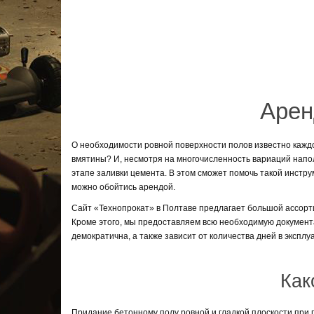
Арен
О необходимости ровной поверхности полов известно каждом
вмятины? И, несмотря на многочисленность вариаций напо
этапе заливки цемента. В этом сможет помочь такой инструм
можно обойтись арендой.
Сайт «Технопрокат» в Полтаве предлагает большой ассорти
Кроме этого, мы предоставляем всю необходимую документ
демократична, а также зависит от количества дней в эксплу
Чтобы арендовать затирочную машину прямо сейчас, свяжите
Кроме этого, на нашем сайте вы сможете купить новое обо
Как
Придание бетонному полу ровной и гладкой плоскости при