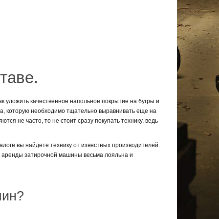
таве.
ак уложить качественное напольное покрытие на бугры и
та, которую необходимо тщательно выравнивать еще на
тся не часто, то не стоит сразу покупать технику, ведь
алоге вы найдете технику от известных производителей.
а аренды затирочной машины весьма лояльна и
ам: (066) 65-000-94; (097) 55-00-266; (063) 558-55-94.
шин?