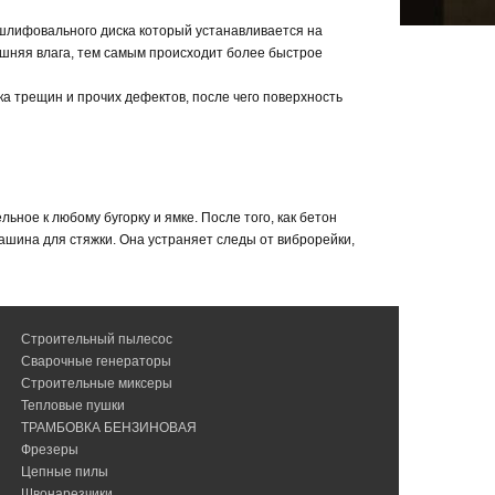
шлифовального диска который устанавливается на
ишняя влага, тем самым происходит более быстрое
а трещин и прочих дефектов, после чего поверхность
ное к любому бугорку и ямке. После того, как бетон
ашина для стяжки. Она устраняет следы от виброрейки,
Строительный пылесос
Сварочные генераторы
Строительные миксеры
Тепловые пушки
ТРАМБОВКА БЕНЗИНОВАЯ
Фрезеры
Цепные пилы
Швонарезчики