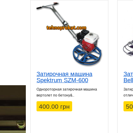
Затирочная машина
За
Spektrum SZM-600
Bel
Однороторная затирочная машина
Зати
вертолет по бетону&..
отлич
400.00 грн
50