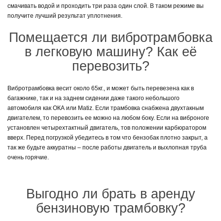
смачивать водой и проходить три раза один слой. В таком режиме вы
Поэтому, решив поработать с вибротрамбовкой, самым выгодным
получите лучший результат уплотнения.
выбором станет компания «Технопрокат» г. Полтава.
Помещается ли вибротрамбовка
в легковую машину? Как её
Взять вибротрамбовку в аренду
перевозить?
Мы предлагаем всем жителям Полтавы и области самые качественные
Вибротрамбовка весит около 65кг., и может быть перевезена как в
инструменты и специальное оборудование. У нас вы найдете большой
багажнике, так и на заднем сидении даже такого небольшого
выбор вибротрамбовок для любых целей, и сможете оформить аренду
автомобиля как ОКА или Matiz. Если трамбовка снабжена двухтакным
на любой необходимый срок. Прокат производится со всеми
двигателем, то перевозить ее можно на любом боку. Если на виброноге
необходимыми документами и гарантиями. Хотите узнать больше
установлен четырехтактный двигатель, тов положении карбюратором
подробностей — закажите обратный звонок , и наш менеджер позвонит
вверх. Перед погрузкой убедитесь в том что бензобак плотно закрыт, а
вам в ближайшие минуты для уточнения деталей. Также, вы можете
так же будьте аккуратны – после работы двигатель и выхлопная труба
связаться с нами по номерам: (066) 65-000-94; (097) 55-00-266; (063)
очень горячие.
558-55-94.
Выгодно ли брать в аренду
бензиновую трамбовку?