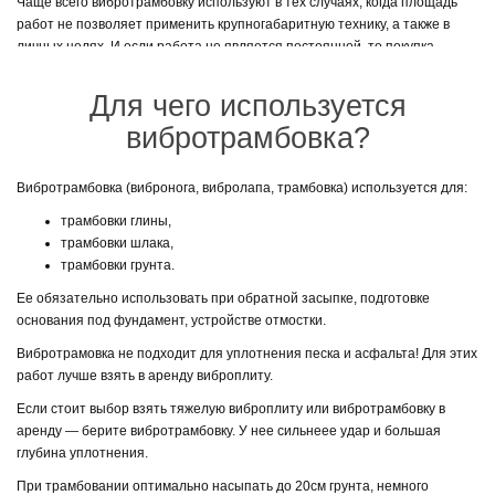
Чаще всего вибротрамбовку используют в тех случаях, когда площадь
работ не позволяет применить крупногабаритную технику, а также в
личных целях. И если работа не является постоянной, то покупка
инструмента совершенно ненужна. Для этого идеально подойдет
прокат специального оборудования. Но как выбрать технику для
Для чего используется
аренды?
вибротрамбовка?
При выборе вибротрамбовки важно понять, что все агрегаты условно
делятся на несколько типов:
Вибротрамбовка (вибронога, вибролапа, трамбовка) используется для:
с небольшой частотой вибрирования, но большой амплитудой —
трамбовки глины,
идеально подойдут для сыпучих насыпей и грунтов;
трамбовки шлака,
с большой частой вибрирования и маленькой амплитудой
трамбовки грунта.
действия — выбираются при работе с грунтовыми смесями и
асфальтобетоном.
Ее обязательно использовать при обратной засыпке, подготовке
основания под фундамент, устройстве отмостки.
Арендуя технику, вы должны точно понимать, с какими насыпями вы
работаете и какой объем работы необходимо проделать. У проката
Вибротрамовка не подходит для уплотнения песка и асфальта! Для этих
оборудования есть несколько основных преимуществ:
работ лучше взять в аренду виброплиту.
меньшая стоимость, если вам не нужна техника на постоянной
Если стоит выбор взять тяжелую виброплиту или вибротрамбовку в
основе;
аренду — берите вибротрамбовку. У нее сильнеее удар и большая
гарантии качества и работы;
глубина уплотнения.
только высококачественное и надежное оборудование, которое
При трамбовании оптимально насыпать до 20см грунта, немного
стоит больших денег.