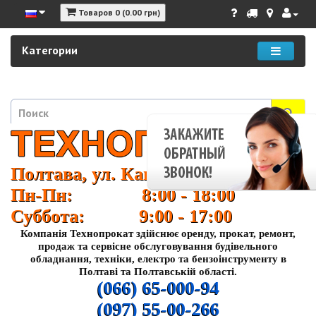
Товаров 0 (0.00 грн)
Категории
Полтава, ул. Кагамлыка 37
Пн-Пн: 8:00 - 18:00
Суббота: 9:00 - 17:00
Компанія Технопрокат здійснює оренду, прокат, ремонт,
продаж та сервісне обслуговування будівельного
обладнання, техніки, електро та бензоінструменту в
Полтаві та Полтавській області.
(066) 65-000-94
(097) 55-00-266