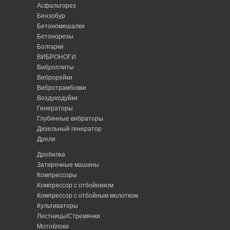
Асфальторез
Бензобур
Бетономешалки
Бетонорезы
Болгарки
ВИБРОНОГИ
Виброплиты
Виброрейки
Вибротрамбовки
Воздуходуйки
Генераторы
Глубинные вибраторы
Дизельный генератор
Дрели
Дробилка
Затирочные машины
Компрессоры
Компрессор с отбойником
Компрессор с отбойным молотком
Культиваторы
Лестницы/Стремянки
Мотоблоки