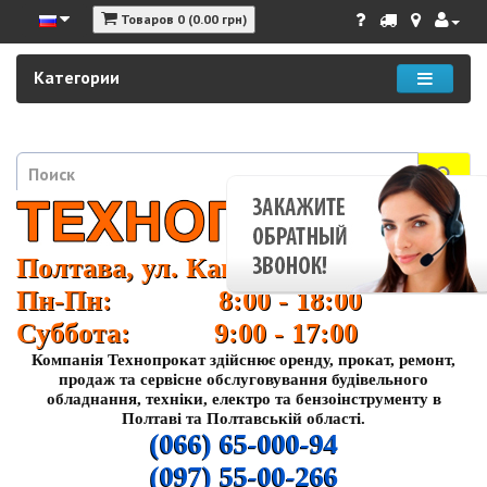
Товаров 0 (0.00 грн)
Категории
Полтава, ул. Кагамлыка 37
Пн-Пн: 8:00 - 18:00
Суббота: 9:00 - 17:00
Компанія Технопрокат здійснює оренду, прокат, ремонт,
продаж та сервісне обслуговування будівельного
обладнання, техніки, електро та бензоінструменту в
Полтаві та Полтавській області.
(066) 65-000-94
(097) 55-00-266