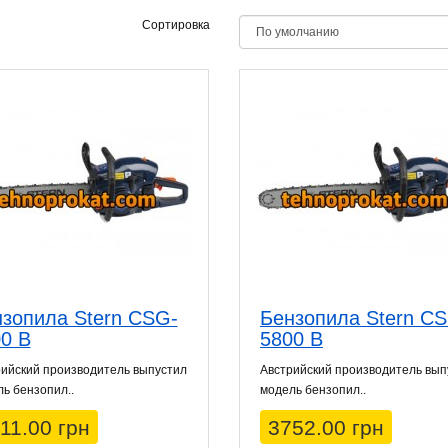
Сортировка
зопила Stern CSG-
Бензопила Stern C
0 B
5800 B
ийский производитель выпустил
Австрийский производитель вып
ь бензопил..
модель бензопил..
11.00 грн
3752.00 грн