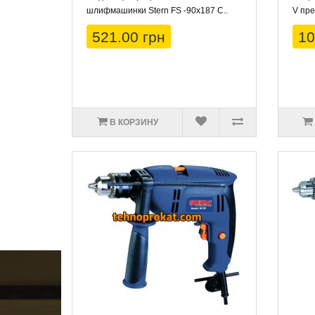
шлифмашинки Stern FS -90x187 C..
V пре
521.00 грн
10
В КОРЗИНУ