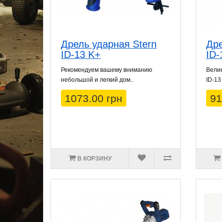
Дрель ударная Stern
Дре
ID-13 K+
ID-
Рекомендуем вашему вниманию
Велик
небольшой и легкий дом..
ID-13
1073.00 грн
91
В КОРЗИНУ