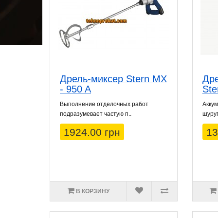
Дрель-миксер Stern MX
Др
- 950 A
Ste
Выполнение отделочных работ
Аккум
подразумевает частую п..
шуруп
1924.00 грн
13
В КОРЗИНУ