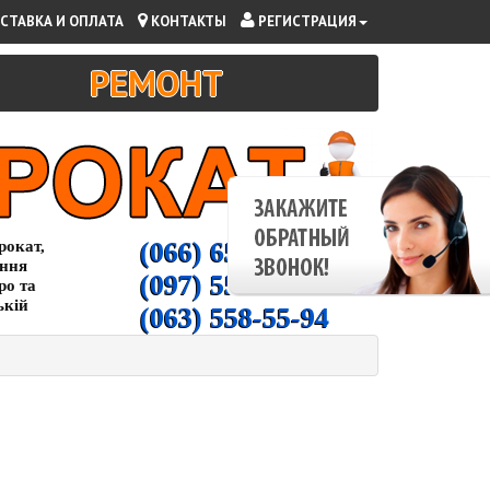
СТАВКА И ОПЛАТА
КОНТАКТЫ
РЕГИСТРАЦИЯ
РЕМОНТ
(066) 65-000-94
рокат,
ання
(097) 55-00-266
ро та
ькій
(063) 558-55-94