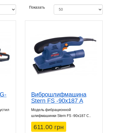
Показать
SG-
Виброшлифмашина
Stern FS -90x187 A
устил
Модель фибрационной
шлифмашинки Stern FS -90x187 C..
611.00 грн