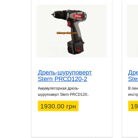
Дрель-шуруповерт
Др
Stern PRCD120-2
Ste
Аккумуляторная дрель-
В лин
шуруповерт Stern PRCD120..
инстр
1930.00 грн
19