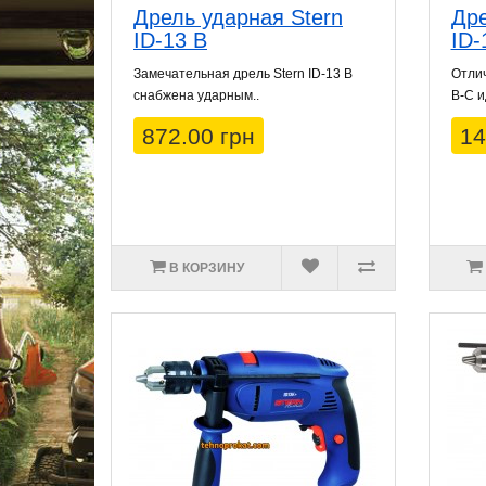
Дрель ударная Stern
Дре
ID-13 B
ID-
Замечательная дрель Stern ID-13 B
Отлич
снабжена ударным..
B-C и
872.00 грн
14
В КОРЗИНУ