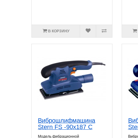
В КОРЗИНУ
Виброшлифмашина
Ви
Stern FS -90x187 C
Ste
Модель фибрационной
Вибр