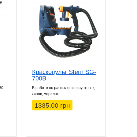
Краскопульт Stern SG-
700B
80-
В работе по распылению грунтовок,
лаков, морилок, ..
1335.00 грн