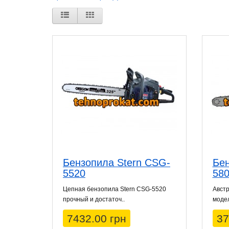
Бензопила Stern CSG-
Бен
5520
580
Цепная бензопила Stern CSG-5520
Австр
прочный и достаточ..
модел
7432.00 грн
37