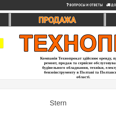
ВОПРОСЫ И ОТВЕТЫ
ДО
ПРОДАЖА
Компанія Технопрокат здійснює оренду, п
ремонт, продаж та сервісне обслуговув
будівельного обладнання, техніки, елект
бензоінструменту в Полтаві та Полтавс
області.
Stern