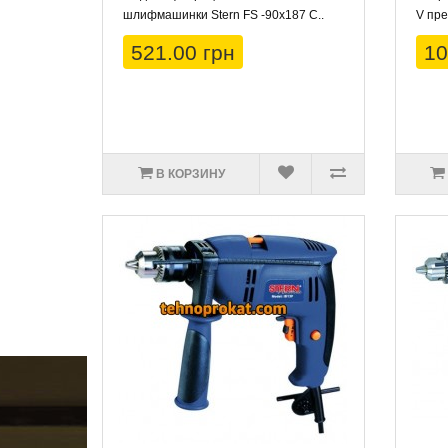
шлифмашинки Stern FS -90x187 C..
V пре
521.00 грн
10
В КОРЗИНУ