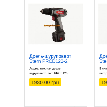
Дрель-шуруповерт
Др
Stern PRCD120-2
Ste
Аккумуляторная дрель-
В лин
шуруповерт Stern PRCD120..
инстр
1930.00 грн
19