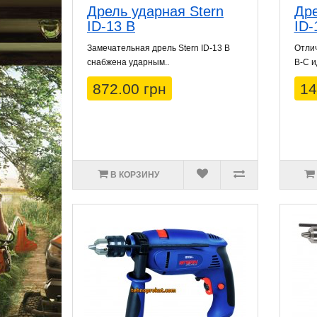
Дрель ударная Stern
Дре
ID-13 B
ID-
Замечательная дрель Stern ID-13 B
Отлич
снабжена ударным..
B-C и
872.00 грн
14
В КОРЗИНУ