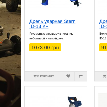
Дрель ударная Stern
Дре
ID-13 K+
ID-
Рекомендуем вашему вниманию
Велик
небольшой и легкий дом..
ID-13
1073.00 грн
91
В КОРЗИНУ