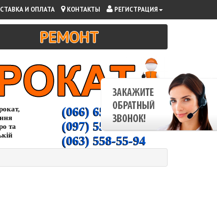
СТАВКА И ОПЛАТА
КОНТАКТЫ
РЕГИСТРАЦИЯ
РЕМОНТ
(066) 65-000-94
рокат,
ання
(097) 55-00-266
ро та
ькій
(063) 558-55-94