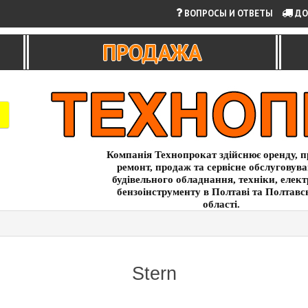
ВОПРОСЫ И ОТВЕТЫ
ДО
ПРОДАЖА
Компанія Технопрокат здійснює оренду, п
ремонт, продаж та сервісне обслуговув
будівельного обладнання, техніки, елект
бензоінструменту в Полтаві та Полтавс
області.
Stern