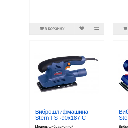
В КОРЗИНУ
Виброшлифмашина
Ви
Stern FS -90x187 C
Ste
Модель фибрационной
Вибр