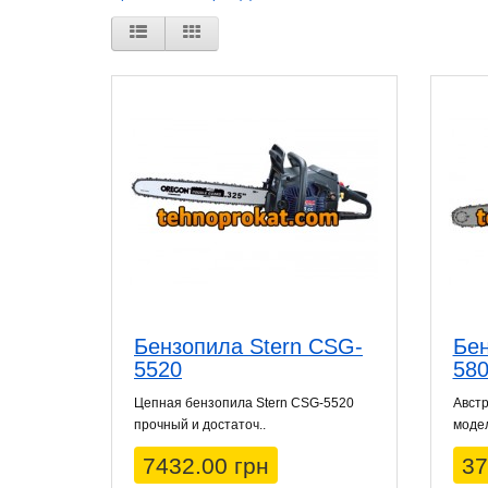
Бензопила Stern CSG-
Бен
5520
580
Цепная бензопила Stern CSG-5520
Австр
прочный и достаточ..
модел
7432.00 грн
37