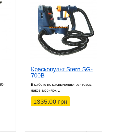
Краскопульт Stern SG-
700B
80-
В работе по распылению грунтовок,
лаков, морилок, ..
1335.00 грн