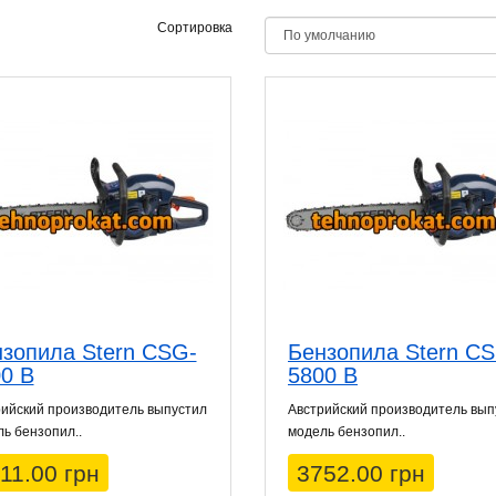
Сортировка
зопила Stern CSG-
Бензопила Stern C
0 B
5800 B
ийский производитель выпустил
Австрийский производитель вып
ь бензопил..
модель бензопил..
11.00 грн
3752.00 грн