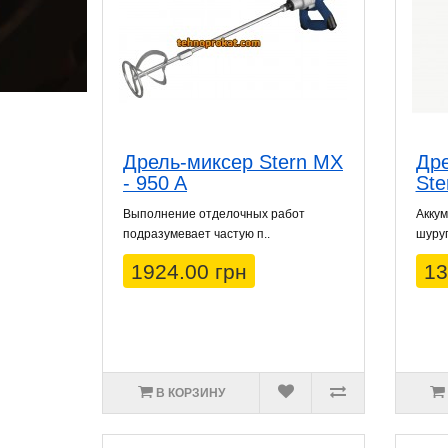
Дрель-миксер Stern MX
Др
- 950 A
Ste
Выполнение отделочных работ
Аккум
подразумевает частую п..
шуруп
1924.00 грн
13
В КОРЗИНУ