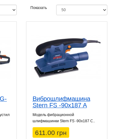
Показать
SG-
Виброшлифмашина
Stern FS -90x187 A
устил
Модель фибрационной
шлифмашинки Stern FS -90x187 C..
611.00 грн