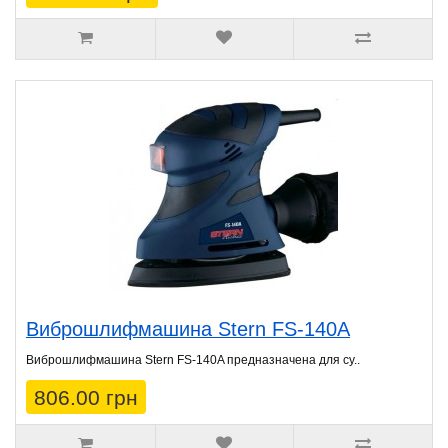
Виброшлифмашина Stern FS-140A
Виброшлифмашина Stern FS-140A предназначена для су..
806.00 грн