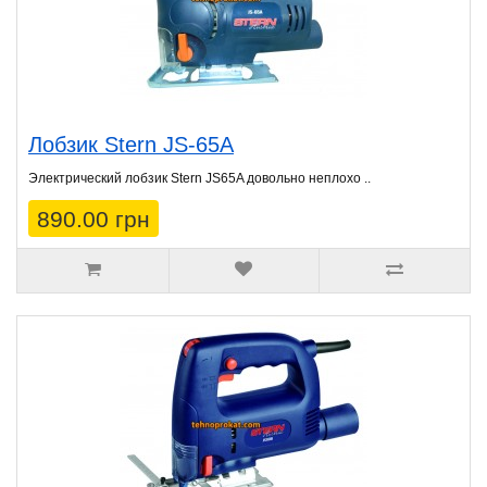
Лобзик Stern JS-65A
Электрический лобзик Stern JS65A довольно неплохо ..
890.00 грн