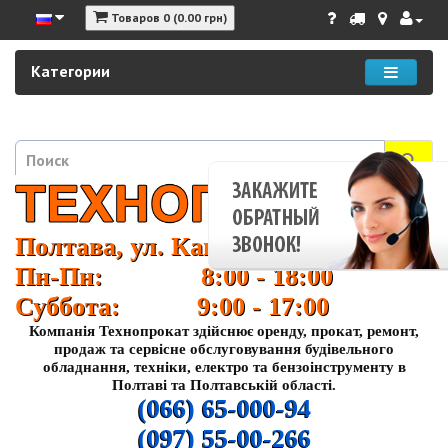
Товаров 0 (0.00 грн)
Категории
Полтава, ул. Кагамлыка 37
Пн-Пн: 8:00 - 18:00
Суббота: 9:00 - 17:00
Компанія Технопрокат здійснює оренду, прокат, ремонт,
продаж та сервісне обслуговування будівельного
обладнання, техніки, електро та бензоінструменту в
Полтаві та Полтавській області.
(066) 65-000-94
(097) 55-00-266